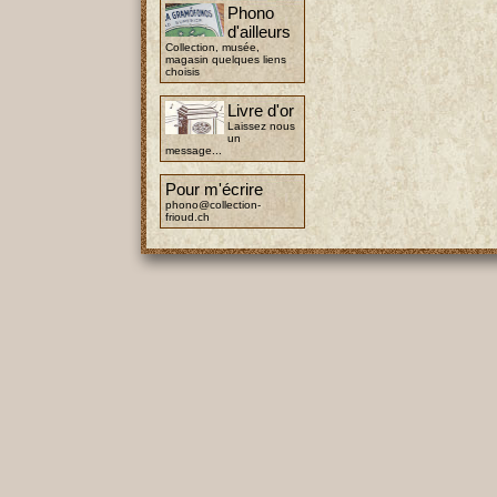
Phono
d'ailleurs
Collection, musée,
magasin quelques liens
choisis
Livre d'or
Laissez nous
un
message...
Pour m'écrire
phono@collection-
frioud.ch