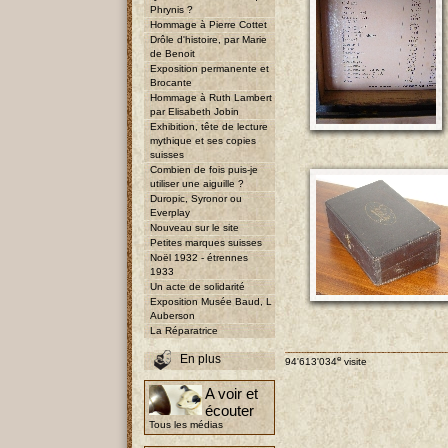
Phrynis ?
Hommage à Pierre Cottet
Drôle d'histoire, par Marie
de Benoit
Exposition permanente et
Brocante
Hommage à Ruth Lambert
par Elisabeth Jobin
Exhibition, tête de lecture
mythique et ses copies
suisses
Combien de fois puis-je
utiliser une aiguille ?
Duropic, Syronor ou
Everplay
Nouveau sur le site
Petites marques suisses
Noël 1932 - étrennes
1933
Un acte de solidarité
Exposition Musée Baud, L
Auberson
La Réparatrice
En plus
e
94'613'034
visite
A voir et
écouter
Tous les médias