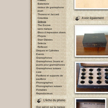
Paillard
Bakertone
moteur de gramophone
jouet
Thorens et Jaccard
A voir également
Columbia
Selecta
The Encore
sans marque
Blocs d impression divers
Phrynis
Starr Glasses
Selecta
Reflexon
Disques et Cylindres
Events
Gramophones
Gramophones Jouets et
jouets pour gramophones
Gramophones suisses
Livre
Pavillons et supports de
pavillons
Phonographes
Phonographes suisses
Portables
Reproducteurs
L'écho du phono
Que sait-on sur la marque