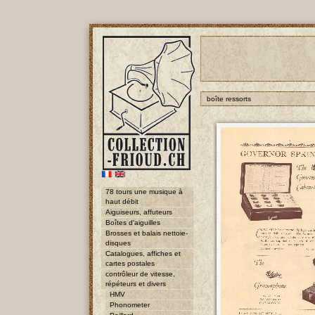
boîte ressorts
78 tours une musique à
haut débit
Aiguiseurs, affuteurs
Boîtes d'aiguilles
Brosses et balais nettoie-
disques
Catalogues, affiches et
cartes postales
contrôleur de vitesse,
répéteurs et divers
HMV
Phonometer