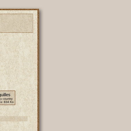
uilles
y country
es:
834 Ko