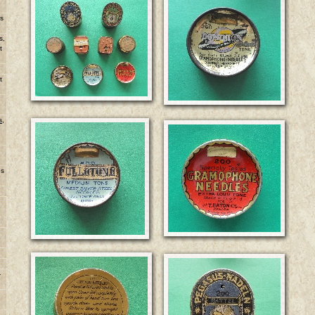
ns
s,
t
u
t
s,
es
-