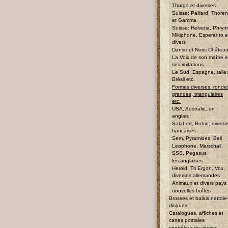
Thurga et diverses
Suisse: Paillard, Thore
et Gamma
Suisse: Helvetia, Phryni
Mikiphone, Esperanto e
divers
Danse et Noris Châtea
La Voix de son maître e
ses imitations
Le Sud, Espagne,Italie;
Brésil etc.
Formes diverses: ronde
grandes, triangulaires
etc.
USA, Australie, en
anglais
Salabert, Bohin, divers
françaises
Sem, Pyramides, Bell
Leophone, Marschall,
SSS, Pegasus
les anglaises
Herold, Tri Ergon, Vox,
diverses allemandes
Animaux et divers pays
nouvelles boîtes
Brosses et balais nettoie
disques
Catalogues, affiches et
cartes postales
contrôleur de vitesse,