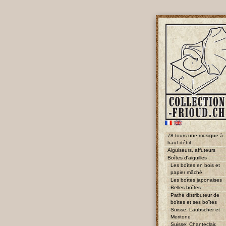
78 tours une musique à
haut débit
Aiguiseurs, affuteurs
Boîtes d'aiguilles
Les boîtes en bois et
papier mâché
Les boîtes japonaises
Belles boîtes
Pathé distributeur de
boîtes et ses boîtes
Suisse: Laubscher et
Meritone
Suisse: Chanteclair,