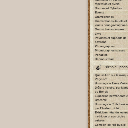
répéteurs et divers
Disques et Cylindres
Events
Gramophones
Gramophones Jouets et
jouets pour gramophone
Gramophones suisses
Livre
Pavillons et supports de
pavillons
Phonographes
Phonographes suisses
Portables
Reproducteurs
L'écho du phon
Que sait-on sur la marqu
Phrynis ?
Hommage à Pierre Cotte
Drôle d'histoire, par Mari
de Benoit
Exposition permanente e
Brocante
Hommage à Ruth Lambe
par Elisabeth Jobin
Exhibition, tête de lectur
mythique et ses copies
suisses
Combien de fois puis-je