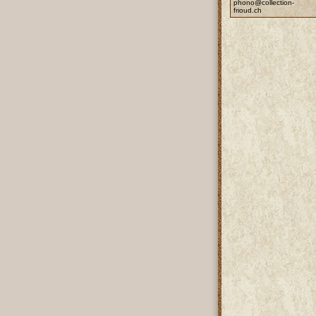
phono@collection-
frioud.ch