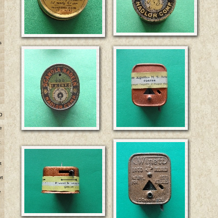
s
o
e
t
e
t
rt
e