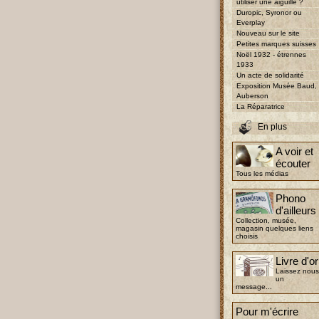
utiliser une aiguille ?
Duropic, Syronor ou
Everplay
Nouveau sur le site
Petites marques suisses
Noël 1932 - étrennes
1933
Un acte de solidarité
Exposition Musée Baud,
Auberson
La Réparatrice
En plus
A voir et
écouter
Tous les médias
Phono
d'ailleurs
Collection, musée,
magasin quelques liens
choisis
Livre d'or
Laissez nous
un
message...
Pour m'écrire