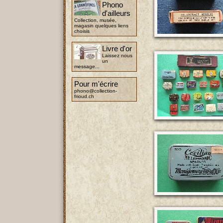
Phono
d'ailleurs
Collection, musée,
magasin quelques liens
choisis
Livre d'or
Laissez nous
un
message...
Pour m'écrire
phono@collection-
frioud.ch