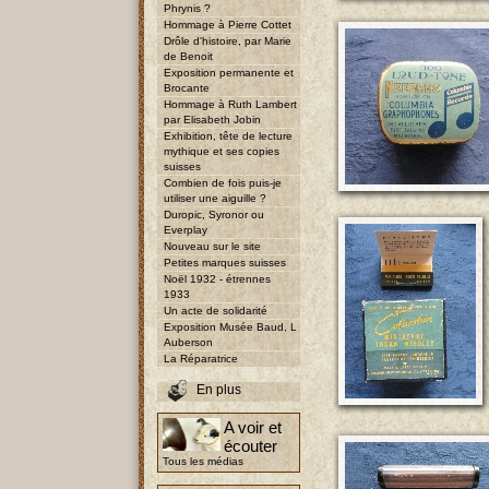
Phrynis ?
Hommage à Pierre Cottet
Drôle d'histoire, par Marie
de Benoit
Exposition permanente et
Brocante
Hommage à Ruth Lambert
par Elisabeth Jobin
Exhibition, tête de lecture
mythique et ses copies
suisses
Combien de fois puis-je
utiliser une aiguille ?
Duropic, Syronor ou
Everplay
Nouveau sur le site
Petites marques suisses
Noël 1932 - étrennes
1933
Un acte de solidarité
Exposition Musée Baud, L
Auberson
La Réparatrice
En plus
A voir et
écouter
Tous les médias