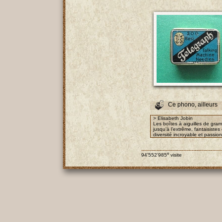
Ce phono, ailleurs
> Elisabeth Jobin
Les boîtes à aiguilles de gra
jusqu’à l’extrême, fantaisist
diversité incroyable et passio
e
94'552'985
visite