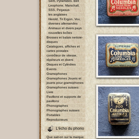
Sem, Pyramides, Bell
Leophone, Marschall,
SSS, Pegasus
les anglaises
Herold, Tri Ergon, Vox,
diverses allemandes
Animaux et divers pays
nouvelles boîtes
Brosses et balais nettoie-
disques
Catalogues, affiches et
cartes postales
contrôleur de vitesse,
répéteurs et divers
Disques et Cylindres
Events
Gramophones
Gramophones Jouets et
jouets pour gramophones
Gramophones suisses
Livre
Pavillons et supports de
pavillons
Phonographes
Phonographes suisses
Portables
Reproducteurs
L'écho du phono
Que sait-on sur la marque