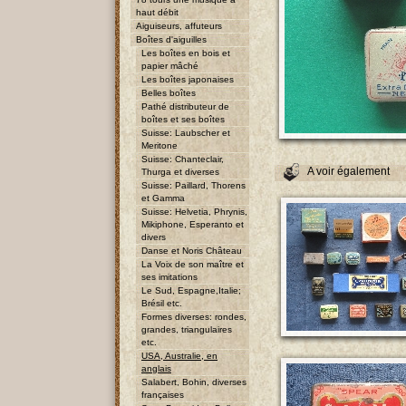
haut débit
Aiguiseurs, affuteurs
Boîtes d'aiguilles
Les boîtes en bois et
papier mâché
Les boîtes japonaises
Belles boîtes
Pathé distributeur de
boîtes et ses boîtes
Suisse: Laubscher et
Meritone
Suisse: Chanteclair,
A voir également
Thurga et diverses
Suisse: Paillard, Thorens
et Gamma
Suisse: Helvetia, Phrynis,
Mikiphone, Esperanto et
divers
Danse et Noris Château
La Voix de son maître et
ses imitations
Le Sud, Espagne,Italie;
Brésil etc.
Formes diverses: rondes,
grandes, triangulaires
etc.
USA, Australie, en
anglais
Salabert, Bohin, diverses
françaises