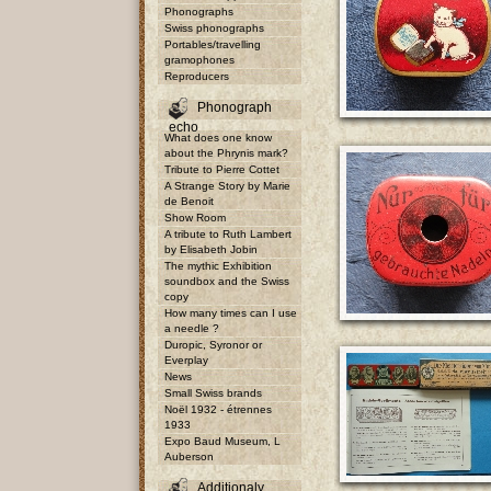
Phonographs
Swiss phonographs
Portables/travelling
gramophones
Reproducers
Phonograph
echo
What does one know
about the Phrynis mark?
Tribute to Pierre Cottet
A Strange Story by Marie
de Benoit
Show Room
A tribute to Ruth Lambert
by Elisabeth Jobin
The mythic Exhibition
soundbox and the Swiss
copy
How many times can I use
a needle ?
Duropic, Syronor or
Everplay
News
Small Swiss brands
Noël 1932 - étrennes
1933
Expo Baud Museum, L
Auberson
Additionaly