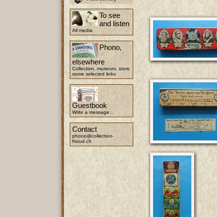
To see
and listen
All media
Phono,
elsewhere
Collection, museum, store
some selected links
Guestbook
Write a message...
Contact
phono@collection-
frioud.ch