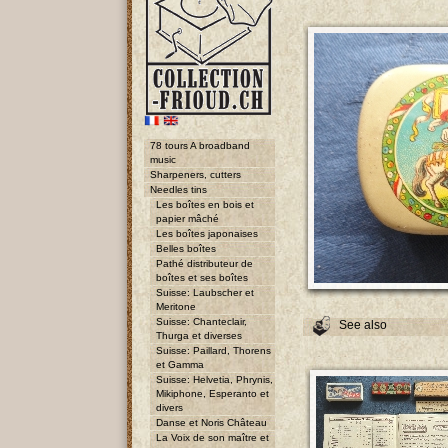
78 tours A broadband
music
Sharpeners, cutters
Needles tins
Les boîtes en bois et
papier mâché
Les boîtes japonaises
Belles boîtes
Pathé distributeur de
boîtes et ses boîtes
Suisse: Laubscher et
Meritone
Suisse: Chanteclair,
See also
Thurga et diverses
Suisse: Paillard, Thorens
et Gamma
Suisse: Helvetia, Phrynis,
Mikiphone, Esperanto et
divers
Danse et Noris Château
La Voix de son maître et