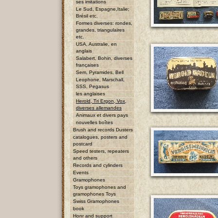
ses imitations
Le Sud, Espagne,Italie;
Brésil etc.
Formes diverses: rondes,
grandes, triangulaires
etc.
USA, Australie, en
anglais
Salabert, Bohin, diverses
françaises
Sem, Pyramides, Bell
Leophone, Marschall,
SSS, Pegasus
les anglaises
Herold, Tri Ergon, Vox,
diverses allemandes
Animaux et divers pays
nouvelles boîtes
Brush and records Dusters
catalogues, posters and
postcard
Speed testers, repeaters
and others
Records and cylinders
Events
Gramophones
Toys gramophones and
gramophones Toys
Swiss Gramophones
book
Honr and support