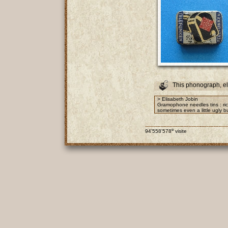
This phonograph, e
> Elisabeth Jobin
Gramophone needles tins : rich
sometimes even a little ugly bu
e
94'558'578
visite