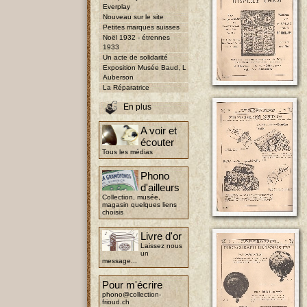
Everplay
Nouveau sur le site
Petites marques suisses
Noël 1932 - étrennes
1933
Un acte de solidarité
Exposition Musée Baud, L
Auberson
La Réparatrice
En plus
A voir et
écouter
Tous les médias
Phono
d'ailleurs
Collection, musée,
magasin quelques liens
choisis
Livre d'or
Laissez nous
un
message...
Pour m'écrire
phono@collection-
frioud.ch