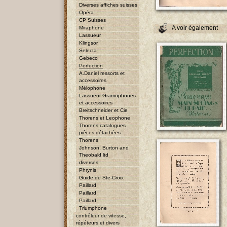
Diverses affiches suisses
Opéra
CP Suisses
A voir également
Miraphone
Lassueur
Klingsor
Selecta
Gebeco
Perfection
A.Daniel ressorts et
accessoires
Mélophone
Lassueur Gramophones
et accessoires
Breitschneider et Cie
Thorens et Leophone
Thorens catalogues
pièces détachées
Thorens
Johnson, Burton and
Theobald ltd
diverses
Phrynis
Guide de Ste-Croix
Paillard
Paillard
Paillard
Triumphone
contrôleur de vitesse,
répéteurs et divers