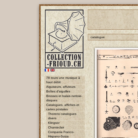
catalogue
78 tours une musique à
haut débit
Aiguiseurs, affuteurs
Boîtes d'aiguilles
Brosses et balais nettoie-
disques
Catalogues, affiches et
cartes postales
Thorens catalogues
divers
Klingsor
Chanteclair
Compania Franco-
Hispano-Suiza