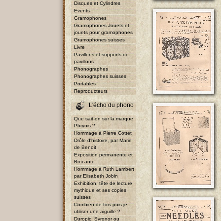
Disques et Cylindres
Events
Gramophones
Gramophones Jouets et
jouets pour gramophones
Gramophones suisses
Livre
Pavillons et supports de
pavillons
Phonographes
Phonographes suisses
Portables
Reproducteurs
L'écho du phono
Que sait-on sur la marque
Phrynis ?
Hommage à Pierre Cottet
Drôle d'histoire, par Marie
de Benoit
Exposition permanente et
Brocante
Hommage à Ruth Lambert
par Elisabeth Jobin
Exhibition, tête de lecture
mythique et ses copies
suisses
Combien de fois puis-je
utiliser une aiguille ?
Duropic, Syronor ou