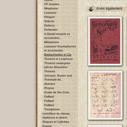
CP Suisses
A voir également
Miraphone
Lassueur
Klingsor
Selecta
Gebeco
Perfection
A.Daniel ressorts et
accessoires
Mélophone
Lassueur Gramophones
et accessoires
Breitschneider et Cie
Thorens et Leophone
Thorens catalogues
pièces détachées
Thorens
Johnson, Burton and
Theobald ltd
diverses
Phrynis
Guide de Ste-Croix
Paillard
Paillard
Paillard
Triumphone
contrôleur de vitesse,
répéteurs et divers
Disques et Cylindres
Events