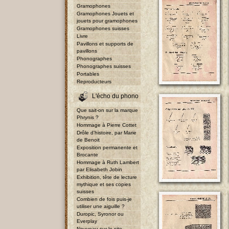
Gramophones
Gramophones Jouets et
jouets pour gramophones
Gramophones suisses
Livre
Pavillons et supports de
pavillons
Phonographes
Phonographes suisses
Portables
Reproducteurs
L'écho du phono
Que sait-on sur la marque
Phrynis ?
Hommage à Pierre Cottet
Drôle d'histoire, par Marie
de Benoit
Exposition permanente et
Brocante
Hommage à Ruth Lambert
par Elisabeth Jobin
Exhibition, tête de lecture
mythique et ses copies
suisses
Combien de fois puis-je
utiliser une aiguille ?
Duropic, Syronor ou
Everplay
Nouveau sur le site