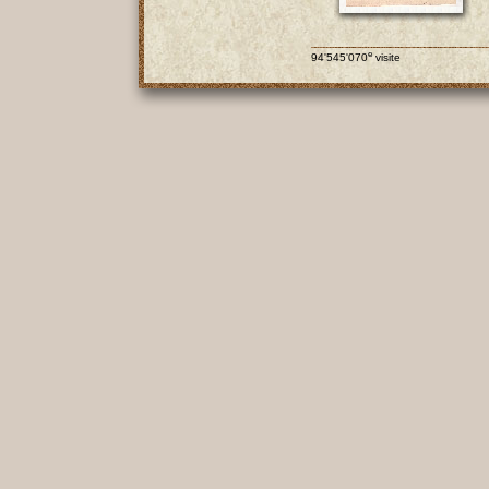
e
94'545'070
visite