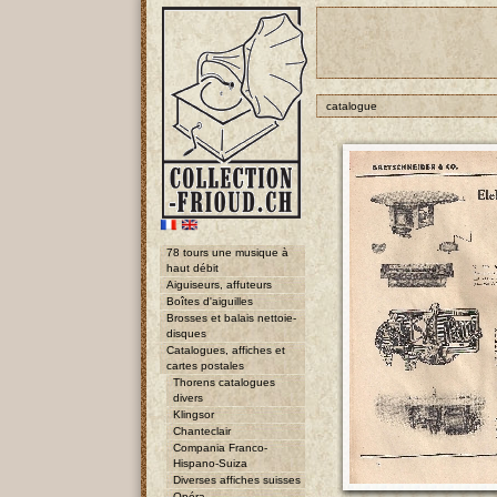
catalogue
78 tours une musique à
haut débit
Aiguiseurs, affuteurs
Boîtes d'aiguilles
Brosses et balais nettoie-
disques
Catalogues, affiches et
cartes postales
Thorens catalogues
divers
Klingsor
Chanteclair
Compania Franco-
Hispano-Suiza
Diverses affiches suisses
Opéra