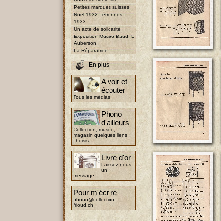
Petites marques suisses
Noël 1932 - étrennes
1933
Un acte de solidarité
Exposition Musée Baud, L
Auberson
La Réparatrice
En plus
A voir et
écouter
Tous les médias
Phono
d'ailleurs
Collection, musée,
magasin quelques liens
choisis
Livre d'or
Laissez nous
un
message...
Pour m'écrire
phono@collection-
frioud.ch