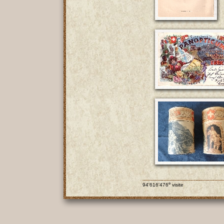
e
94'616'476
visite