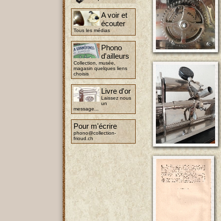
A voir et
écouter
Tous les médias
Phono
d'ailleurs
Collection, musée,
magasin quelques liens
choisis
Livre d'or
Laissez nous
un
message...
Pour m'écrire
phono@collection-
frioud.ch