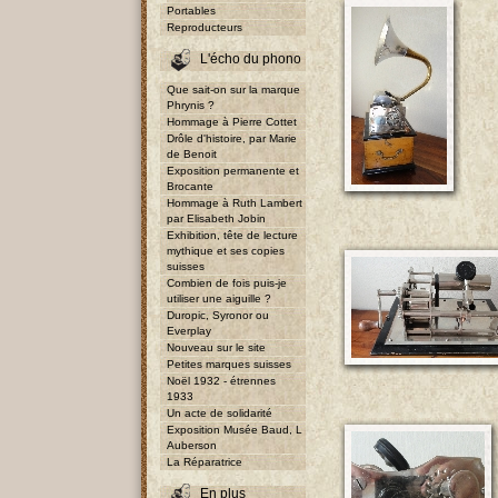
Portables
Reproducteurs
L'écho du phono
Que sait-on sur la marque
Phrynis ?
Hommage à Pierre Cottet
Drôle d'histoire, par Marie
de Benoit
Exposition permanente et
Brocante
Hommage à Ruth Lambert
par Elisabeth Jobin
Exhibition, tête de lecture
mythique et ses copies
suisses
Combien de fois puis-je
utiliser une aiguille ?
Duropic, Syronor ou
Everplay
Nouveau sur le site
Petites marques suisses
Noël 1932 - étrennes
1933
Un acte de solidarité
Exposition Musée Baud, L
Auberson
La Réparatrice
En plus