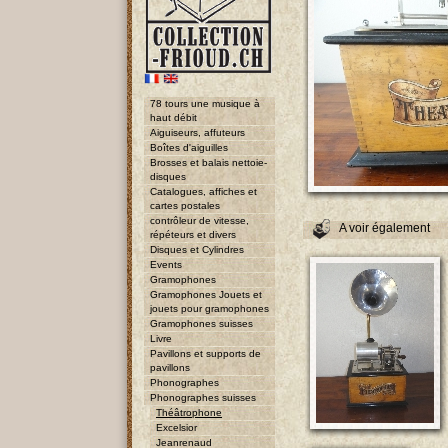
78 tours une musique à
haut débit
Aiguiseurs, affuteurs
Boîtes d'aiguilles
Brosses et balais nettoie-
disques
Catalogues, affiches et
cartes postales
contrôleur de vitesse,
A voir également
répéteurs et divers
Disques et Cylindres
Events
Gramophones
Gramophones Jouets et
jouets pour gramophones
Gramophones suisses
Livre
Pavillons et supports de
pavillons
Phonographes
Phonographes suisses
Théâtrophone
Excelsior
Jeanrenaud