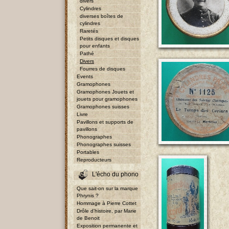
divers
Cylindres
diverses boîtes de
cylindres
Raretés
Petits disques et disques
pour enfants
Pathé
Divers
Fourres de disques
Events
Gramophones
Gramophones Jouets et
jouets pour gramophones
Gramophones suisses
Livre
Pavillons et supports de
pavillons
Phonographes
Phonographes suisses
Portables
Reproducteurs
L'écho du phono
Que sait-on sur la marque
Phrynis ?
Hommage à Pierre Cottet
Drôle d'histoire, par Marie
de Benoit
Exposition permanente et