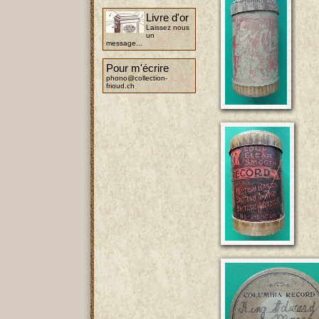
Livre d'or
Laissez nous
un
message...
Pour m'écrire
phono@collection-
frioud.ch