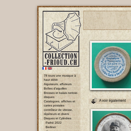
78 tours une musique à
haut débit
Aiguiseurs, affuteurs
Boîtes d'aiguilles
Brosses et balais nettoie-
disques
A voir également
Catalogues, affiches et
cartes postales
contrôleur de vitesse,
répéteurs et divers
Disques et Cylindres
Pathé 2022
Berliner