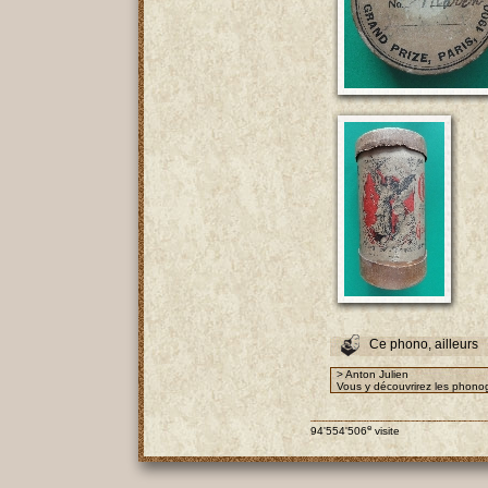
Ce phono, ailleurs
> Anton Julien
Vous y découvrirez les phonog
e
94'554'506
visite