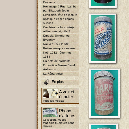
Brocante
Hommage à Ruth Lambert
par Elisabeth Jobin
Exhibition, tête de lecture
mythique et ses copies
suisses
Combien de fois puis-je
utiliser une aiguille ?
Duropic, Syronor ou
Everplay
Nouveau sur le site
Petites marques suisses
Noël 1932 - étrennes
1933
Un acte de solidarité
Exposition Musée Baud, L
Auberson
La Réparatrice
En plus
A voir et
écouter
Tous les médias
Phono
d'ailleurs
Collection, musée,
magasin quelques liens
choisis