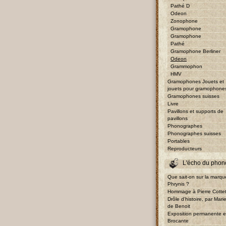
Pathé D
Odeon
Zonophone
Gramophone
Gramophone
Pathé
Gramophone Berliner
Odeon
Grammophon
HMV
Gramophones Jouets et
jouets pour gramophone
Gramophones suisses
Livre
Pavillons et supports de
pavillons
Phonographes
Phonographes suisses
Portables
Reproducteurs
L'écho du phon
Que sait-on sur la marqu
Phrynis ?
Hommage à Pierre Cotte
Drôle d'histoire, par Mari
de Benoit
Exposition permanente e
Brocante