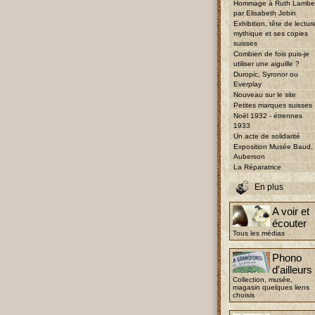
Hommage à Ruth Lambe
par Elisabeth Jobin
Exhibition, tête de lectur
mythique et ses copies
suisses
Combien de fois puis-je
utiliser une aiguille ?
Duropic, Syronor ou
Everplay
Nouveau sur le site
Petites marques suisses
Noël 1932 - étrennes
1933
Un acte de solidarité
Exposition Musée Baud,
Auberson
La Réparatrice
En plus
A voir et
écouter
Tous les médias
Phono
d'ailleurs
Collection, musée,
magasin quelques liens
choisis