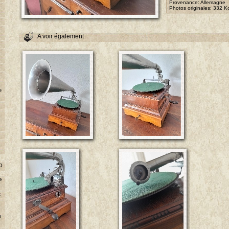
Provenance: Allemagne
Photos originales:
332 K
A voir également
s
o
e
t
e
t