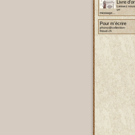
Livre d'or
Laissez nous
un
message...
Pour m'écrire
phono@collection-
frioud.ch