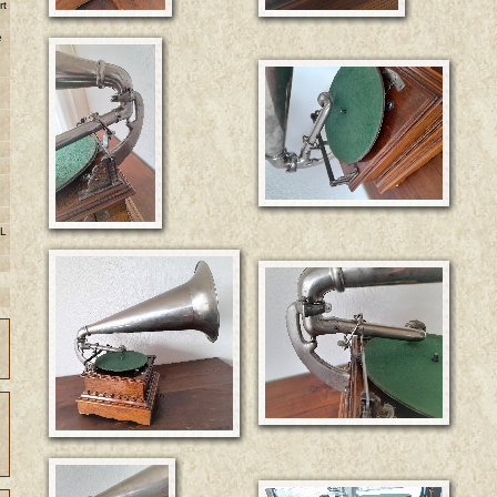
rt
e
 L