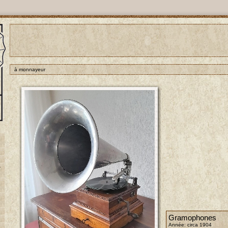
à monnayeur
-
Gramophones
Année: circa 1904