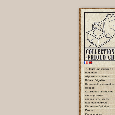
78 tours une musique à
haut débit
Aiguiseurs, affuteurs
Boîtes d'aiguilles
Brosses et balais nettoie
disques
Catalogues, affiches et
cartes postales
contrôleur de vitesse,
répéteurs et divers
Disques et Cylindres
Events
Gramophones