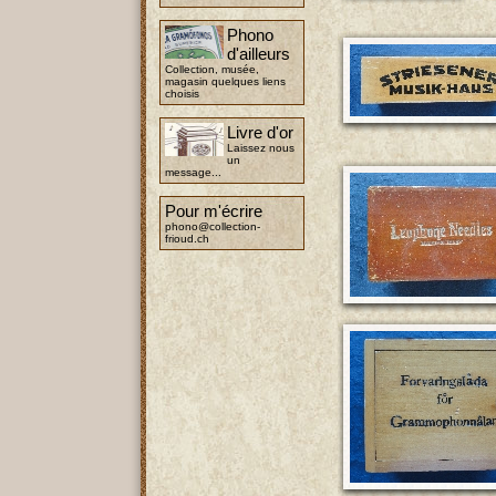
Phono
d'ailleurs
Collection, musée,
magasin quelques liens
choisis
Livre d'or
Laissez nous
un
message...
Pour m'écrire
phono@collection-
frioud.ch