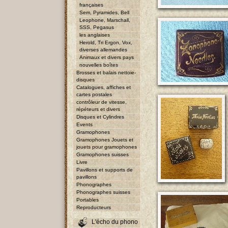
françaises
Sem, Pyramides, Bell
Leophone, Marschall,
SSS, Pegasus
les anglaises
Herold, Tri Ergon, Vox,
diverses allemandes
Animaux et divers pays
nouvelles boîtes
Brosses et balais nettoie-
disques
Catalogues, affiches et
cartes postales
contrôleur de vitesse,
répéteurs et divers
Disques et Cylindres
Events
Gramophones
Gramophones Jouets et
jouets pour gramophones
Gramophones suisses
Livre
Pavillons et supports de
pavillons
Phonographes
Phonographes suisses
Portables
Reproducteurs
L'écho du phono