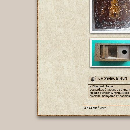
Ce phono, ailleurs
> Elisabeth Jobin
Les boîtes à aiguilles de gra
jusqu’à l’extrême, fantaisist
diversité incroyable et passio
e
94'543'505
visite