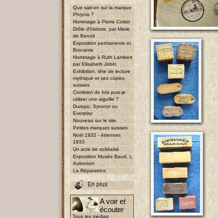
Que sait-on sur la marque
Phrynis ?
Hommage à Pierre Cottet
Drôle d'histoire, par Marie
de Benoit
Exposition permanente et
Brocante
Hommage à Ruth Lambert
par Elisabeth Jobin
Exhibition, tête de lecture
mythique et ses copies
suisses
Combien de fois puis-je
utiliser une aiguille ?
Duropic, Syronor ou
Everplay
Nouveau sur le site
Petites marques suisses
Noël 1932 - étrennes
1933
Un acte de solidarité
Exposition Musée Baud, L
Auberson
La Réparatrice
En plus
A voir et
écouter
Tous les médias