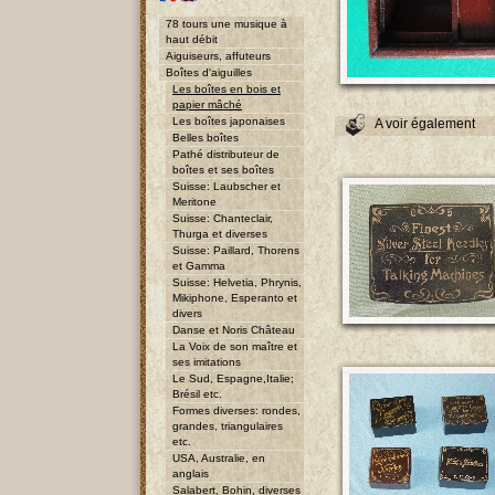
78 tours une musique à
haut débit
Aiguiseurs, affuteurs
Boîtes d'aiguilles
Les boîtes en bois et
papier mâché
Les boîtes japonaises
A voir également
Belles boîtes
Pathé distributeur de
boîtes et ses boîtes
Suisse: Laubscher et
Meritone
Suisse: Chanteclair,
Thurga et diverses
Suisse: Paillard, Thorens
et Gamma
Suisse: Helvetia, Phrynis,
Mikiphone, Esperanto et
divers
Danse et Noris Château
La Voix de son maître et
ses imitations
Le Sud, Espagne,Italie;
Brésil etc.
Formes diverses: rondes,
grandes, triangulaires
etc.
USA, Australie, en
anglais
Salabert, Bohin, diverses