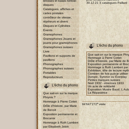
Brosses et balais nettoie-
30.12.21 3 catalogues Paillard
disques
Catalogues, affiches et
cartes postales
contrôleur de vitesse,
répéteurs et divers
Disques et Cylindres
Events
Gramophones
Gramophones Jouets et
jouets pour gramophones
L'écho du phono
Gramophones suisses
Livre
Que sait-on sur la marque Phry
Pavillons et supports de
Hommage à Pierre Cottet
pavillons
Drôle d'histoire, par Marie de B
Phonographes
Exposition permanente et Bro
Hommage à Ruth Lambert par E
Phonographes suisses
Exhibition, tête de lecture myt
Portables
Combien de fois puis-je utiliser
Duropic, Syronor ou Everplay
Reproducteurs
Petites marques suisses
Noël 1932 - étrennes 1933
L'écho du phono
Un acte de solidarité
Exposition Musée Baud, L Au
La Réparatrice
Que sait-on sur la marque
Phrynis ?
Hommage à Pierre Cottet
e
94'647'272
visite
Drôle d'histoire, par Marie
de Benoit
Exposition permanente et
Brocante
Hommage à Ruth Lambert
par Elisabeth Jobin