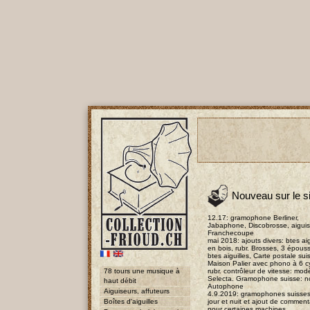
Nouveau sur le si
12.17: gramophone Berliner,
Jabaphone, Discobrosse, aigui
Franchecoupe
mai 2018: ajouts divers: btes aig
en bois, rubr. Brosses, 3 épous
btes aiguilles, Carte postale sui
Maison Palier avec phono à 6 cy
78 tours une musique à
rubr. contrôleur de vitesse: mod
Selecta. Gramophone suisse: 
haut débit
Autophone
Aiguiseurs, affuteurs
4.9.2019: gramophones suisses 
Boîtes d'aiguilles
jour et nuit et ajout de comment
pour certaines machines