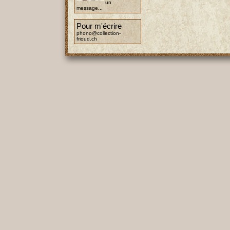
un
message...
Pour m'écrire
phono@collection-
frioud.ch