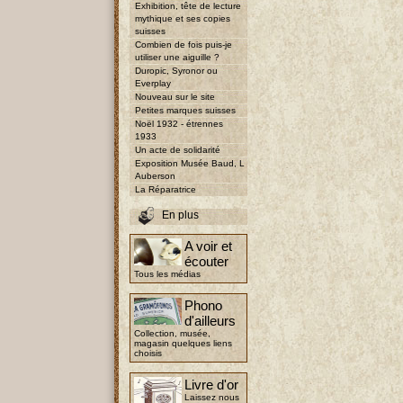
Exhibition, tête de lecture
mythique et ses copies
suisses
Combien de fois puis-je
utiliser une aiguille ?
Duropic, Syronor ou
Everplay
Nouveau sur le site
Petites marques suisses
Noël 1932 - étrennes
1933
Un acte de solidarité
Exposition Musée Baud, L
Auberson
La Réparatrice
En plus
A voir et
écouter
Tous les médias
Phono
d'ailleurs
Collection, musée,
magasin quelques liens
choisis
Livre d'or
Laissez nous