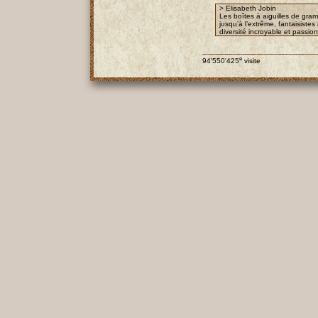
> Elisabeth Jobin
Les boîtes à aiguilles de gra
jusqu’à l’extrême, fantaisist
diversité incroyable et passio
e
94'550'425
visite