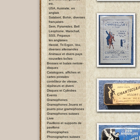
etc.
USA, Australie, en
anglais
Salabert, Bohin, diverses
françaises
Sem, Pyramides, Bell
Leophone, Marschall,
SSS, Pegasus
les anglaises
Herold, Tri Ergon, Vox,
diverses allemandes
Animaux et divers pays
nouvelles boîtes
Brosses et balais nettoie-
disques
Catalogues, affiches et
cartes postales
contrôleur de vitesse,
répéteurs et divers
Disques et Cylindres
Events
Gramophones
Gramophones Jouets et
jouets pour gramophones
Gramophones suisses
Livre
Pavillons et supports de
pavillons
Phonographes
Phonographes suisses