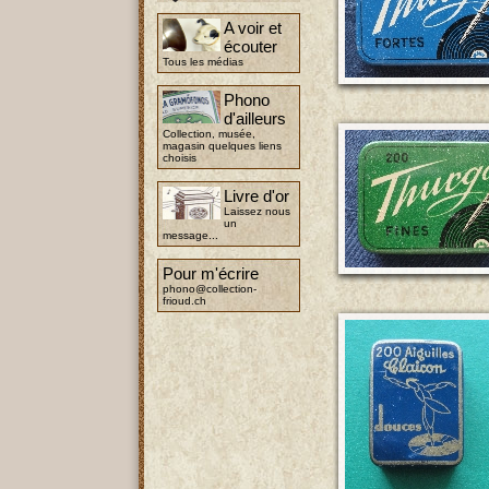
A voir et
écouter
Tous les médias
Phono
d'ailleurs
Collection, musée,
magasin quelques liens
choisis
Livre d'or
Laissez nous
un
message...
Pour m'écrire
phono@collection-
frioud.ch