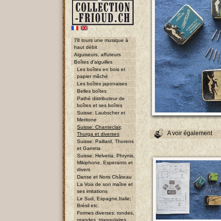
78 tours une musique à
haut débit
Aiguiseurs, affuteurs
Boîtes d'aiguilles
Les boîtes en bois et
papier mâché
Les boîtes japonaises
Belles boîtes
Pathé distributeur de
boîtes et ses boîtes
Suisse: Laubscher et
Meritone
Suisse: Chanteclair,
A voir également
Thurga et diverses
Suisse: Paillard, Thorens
et Gamma
Suisse: Helvetia, Phrynis,
Mikiphone, Esperanto et
divers
Danse et Noris Château
La Voix de son maître et
ses imitations
Le Sud, Espagne,Italie;
Brésil etc.
Formes diverses: rondes,
grandes, triangulaires