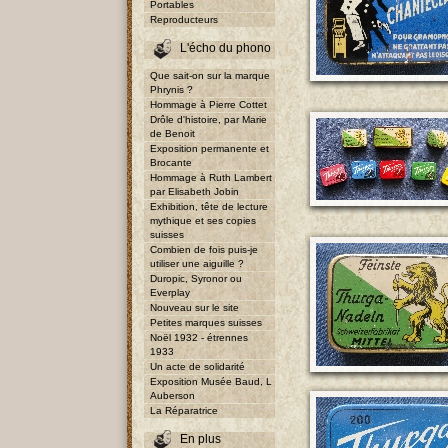
Portables
Reproducteurs
L'écho du phono
Que sait-on sur la marque
Phrynis ?
Hommage à Pierre Cottet
Drôle d'histoire, par Marie
de Benoit
Exposition permanente et
Brocante
Hommage à Ruth Lambert
par Elisabeth Jobin
Exhibition, tête de lecture
mythique et ses copies
suisses
Combien de fois puis-je
utiliser une aiguille ?
Duropic, Syronor ou
Everplay
Nouveau sur le site
Petites marques suisses
Noël 1932 - étrennes
1933
Un acte de solidarité
Exposition Musée Baud, L
Auberson
La Réparatrice
En plus