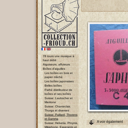
78 tours une musique à
haut débit
Aiguiseurs, affuteurs
Boîtes d'aiguilles
Les boîtes en bois et
papier mâché
Les boîtes japonaises
Belles boîtes
Pathé distributeur de
boîtes et ses boîtes
Suisse: Laubscher et
Meritone
Suisse: Chanteclair,
Thurga et diverses
Suisse: Paillard, Thorens
et Gamma
A voir également
Suisse: Helvetia, Phrynis,
Mikiphone, Esperanto et