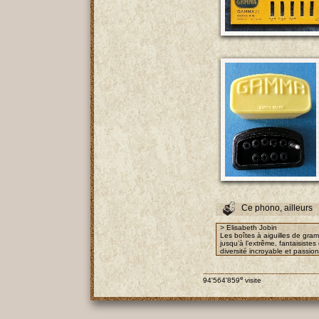
Ce phono, ailleurs
> Elisabeth Jobin
Les boîtes à aiguilles de gra
jusqu’à l’extrême, fantaisist
diversité incroyable et passio
e
94'564'859
visite