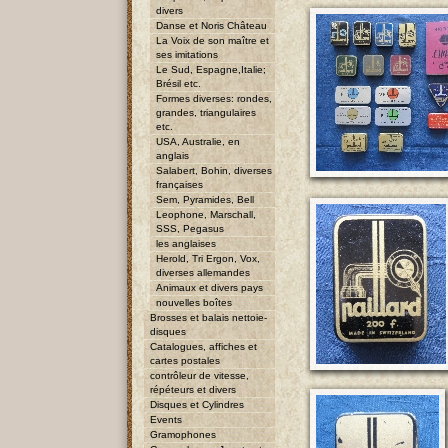
divers
Danse et Noris Château
La Voix de son maître et
ses imitations
Le Sud, Espagne,Italie;
Brésil etc.
Formes diverses: rondes,
grandes, triangulaires
etc.
USA, Australie, en
anglais
Salabert, Bohin, diverses
françaises
Sem, Pyramides, Bell
Leophone, Marschall,
SSS, Pegasus
les anglaises
Herold, Tri Ergon, Vox,
diverses allemandes
Animaux et divers pays
nouvelles boîtes
Brosses et balais nettoie-
disques
Catalogues, affiches et
cartes postales
contrôleur de vitesse,
répéteurs et divers
Disques et Cylindres
Events
Gramophones