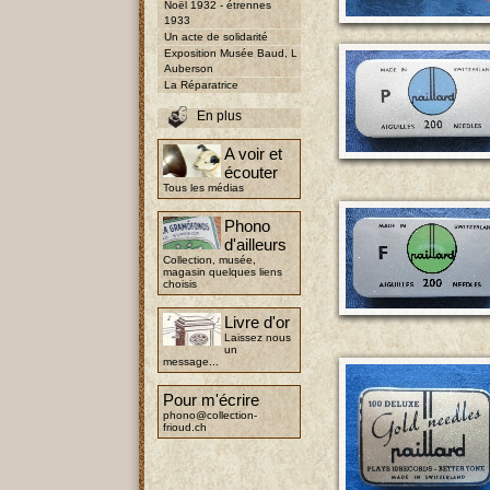
Noël 1932 - étrennes
1933
Un acte de solidarité
Exposition Musée Baud, L
Auberson
La Réparatrice
En plus
A voir et
écouter
Tous les médias
Phono
d'ailleurs
Collection, musée,
magasin quelques liens
choisis
Livre d'or
Laissez nous
un
message...
Pour m'écrire
phono@collection-
frioud.ch