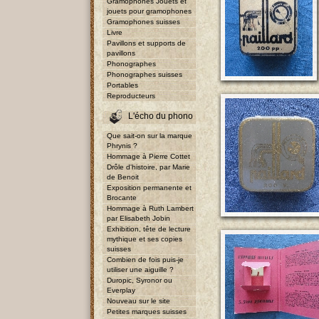
Gramophones Jouets et
jouets pour gramophones
Gramophones suisses
Livre
Pavillons et supports de
pavillons
Phonographes
Phonographes suisses
Portables
Reproducteurs
L'écho du phono
Que sait-on sur la marque
Phrynis ?
Hommage à Pierre Cottet
Drôle d'histoire, par Marie
de Benoit
Exposition permanente et
Brocante
Hommage à Ruth Lambert
par Elisabeth Jobin
Exhibition, tête de lecture
mythique et ses copies
suisses
Combien de fois puis-je
utiliser une aiguille ?
Duropic, Syronor ou
Everplay
Nouveau sur le site
Petites marques suisses