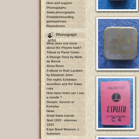
Honr and support
Phonographs
Swiss phonographs
Portables/travelling
gramophones
Reproducers
Phonograph
echo
What does one know
about the Phrynis mark?
Tribute to Pierre Cottet
A Strange Story by Marie
de Benoit
Show Room
A tribute to Ruth Lambert
by Elisabeth Jobin
The mythic Exhibition
soundbox and the Swiss
copy
How many times can I use
a needle ?
Duropic, Syronor or
Everplay
News
Small Swiss brands
Noël 1932 - étrennes
1933
Expo Baud Museum, L
Auberson