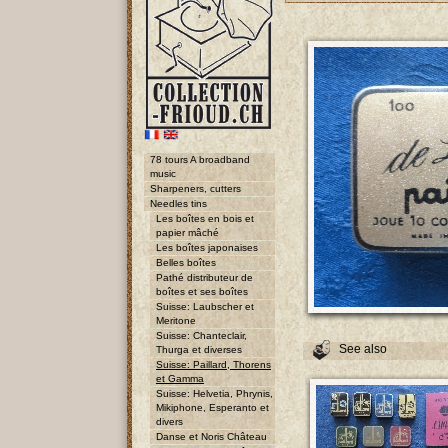
78 tours A broadband
music
Sharpeners, cutters
Needles tins
Les boîtes en bois et
papier mâché
Les boîtes japonaises
Belles boîtes
Pathé distributeur de
boîtes et ses boîtes
Suisse: Laubscher et
Meritone
Suisse: Chanteclair,
See also
Thurga et diverses
Suisse: Paillard, Thorens
et Gamma
Suisse: Helvetia, Phrynis,
Mikiphone, Esperanto et
divers
Danse et Noris Château