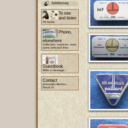
Additionaly
To see
and listen
All media
Phono,
elsewhere
Collection, museum, store
some selected links
Guestbook
Write a message...
Contact
phono@collection-
frioud.ch