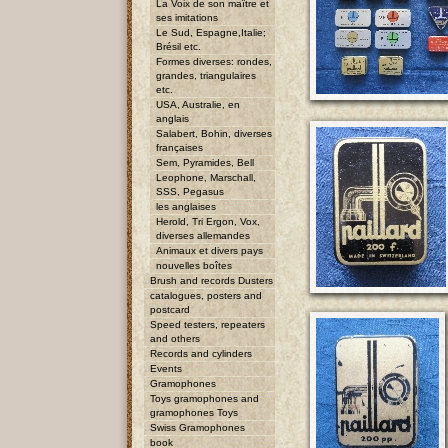
La Voix de son maître et
ses imitations
Le Sud, Espagne,Italie;
Brésil etc.
Formes diverses: rondes,
grandes, triangulaires
etc.
USA, Australie, en
anglais
Salabert, Bohin, diverses
françaises
Sem, Pyramides, Bell
Leophone, Marschall,
SSS, Pegasus
les anglaises
Herold, Tri Ergon, Vox,
diverses allemandes
Animaux et divers pays
nouvelles boîtes
Brush and records Dusters
catalogues, posters and
postcard
Speed testers, repeaters
and others
Records and cylinders
Events
Gramophones
Toys gramophones and
gramophones Toys
Swiss Gramophones
book