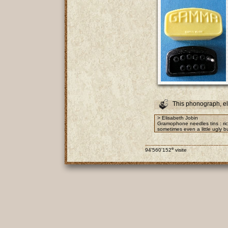
This phonograph, e
> Elisabeth Jobin
Gramophone needles tins : rich
sometimes even a little ugly bu
e
94'560'152
visite