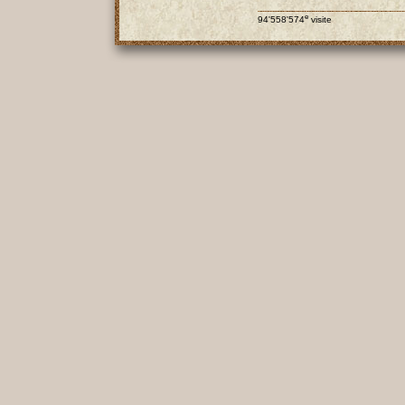
e
94'558'574
visite