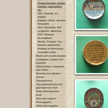
Formes diverses: rondes,
grandes, triangulaires
etc.
USA, Australie, en
anglais
Salabert, Bohin, diverses
françaises
Sem, Pyramides, Bell
Leophone, Marschall,
SSS, Pegasus
les anglaises
Herold, Tri Ergon, Vox,
diverses allemandes
Animaux et divers pays
nouvelles boîtes
Brush and records Dusters
catalogues, posters and
postcard
Speed testers, repeaters
and others
Records and cylinders
Events
Gramophones
Toys gramophones and
gramophones Toys
Swiss Gramophones
book
Honr and support
Phonographs
Swiss phonographs