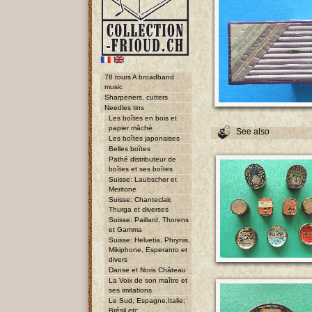
78 tours A broadband
music
Sharpeners, cutters
Needles tins
Les boîtes en bois et
papier mâché
See also
Les boîtes japonaises
Belles boîtes
Pathé distributeur de
boîtes et ses boîtes
Suisse: Laubscher et
Meritone
Suisse: Chanteclair,
Thurga et diverses
Suisse: Paillard, Thorens
et Gamma
Suisse: Helvetia, Phrynis,
Mikiphone, Esperanto et
divers
Danse et Noris Château
La Voix de son maître et
ses imitations
Le Sud, Espagne,Italie;
Brésil etc.