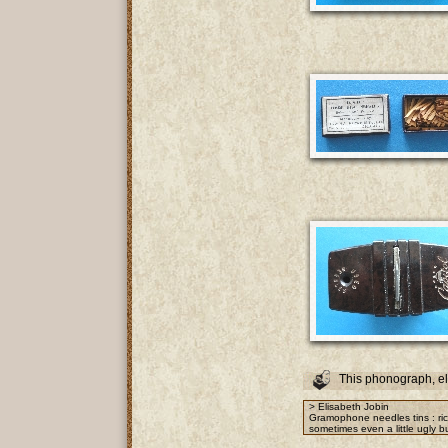
This phonograph, e
> Elisabeth Jobin
Gramophone needles tins : rich
sometimes even a little ugly bu