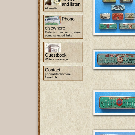
and listen
All media
Phono,
elsewhere
Collection, museum, store
some selected links
Guestbook
Write a message...
Contact
phono@collection-
frioud.ch