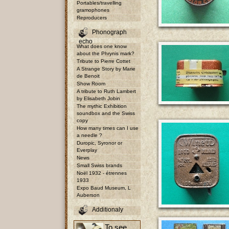
Portables/travelling
gramophones
Reproducers
Phonograph
echo
What does one know
about the Phrynis mark?
Tribute to Pierre Cottet
A Strange Story by Marie
de Benoit
Show Room
A tribute to Ruth Lambert
by Elisabeth Jobin
The mythic Exhibition
soundbox and the Swiss
copy
How many times can I use
a needle ?
Duropic, Syronor or
Everplay
News
Small Swiss brands
Noël 1932 - étrennes
1933
Expo Baud Museum, L
Auberson
Additionaly
To see