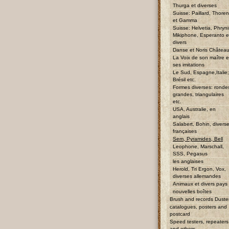
Thurga et diverses
Suisse: Paillard, Thore
et Gamma
Suisse: Helvetia, Phryni
Mikiphone, Esperanto e
divers
Danse et Noris Châtea
La Voix de son maître e
ses imitations
Le Sud, Espagne,Italie;
Brésil etc.
Formes diverses: ronde
grandes, triangulaires
etc.
USA, Australie, en
anglais
Salabert, Bohin, divers
françaises
Sem, Pyramides, Bell
Leophone, Marschall,
SSS, Pegasus
les anglaises
Herold, Tri Ergon, Vox,
diverses allemandes
Animaux et divers pays
nouvelles boîtes
Brush and records Duste
catalogues, posters and
postcard
Speed testers, repeaters
and others