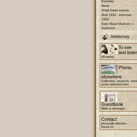
Everplay
News
Small Swiss brands
Noël 1932 - étrennes
1933
Expo Baud Museum, L
Auberson
Additionaly
To see
and liste
All media
Phono,
elsewhere
Collection, museum, stor
some selected links
Guestbook
Write a message...
Contact
phono@collection-
frioud.ch