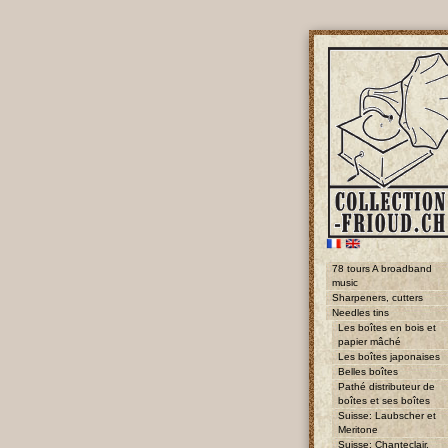
78 tours A broadband
music
Sharpeners, cutters
Needles tins
Les boîtes en bois et
papier mâché
Les boîtes japonaises
Belles boîtes
Pathé distributeur de
boîtes et ses boîtes
Suisse: Laubscher et
Meritone
Suisse: Chanteclair,