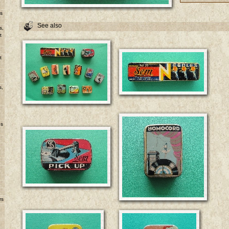
ns
See also
s,
t
u
t
s,
es
rs