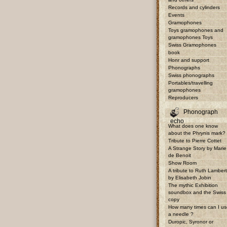
Records and cylinders
Events
Gramophones
Toys gramophones and
gramophones Toys
Swiss Gramophones
book
Honr and support
Phonographs
Swiss phonographs
Portables/travelling
gramophones
Reproducers
Phonograph
echo
What does one know
about the Phrynis mark?
Tribute to Pierre Cottet
A Strange Story by Marie
de Benoit
Show Room
A tribute to Ruth Lambert
by Elisabeth Jobin
The mythic Exhibition
soundbox and the Swiss
copy
How many times can I us
a needle ?
Duropic, Syronor or