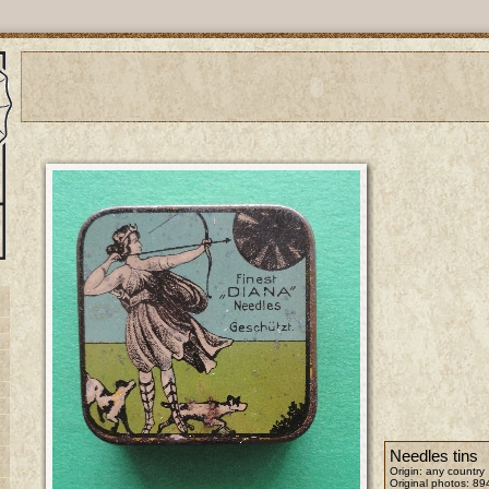
Needles tins
Origin: any country
Original photos:
89