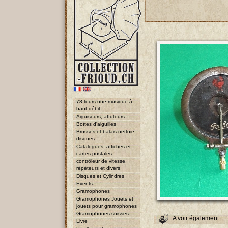
78 tours une musique à
haut débit
Aiguiseurs, affuteurs
Boîtes d'aiguilles
Brosses et balais nettoie-
disques
Catalogues, affiches et
cartes postales
contrôleur de vitesse,
répéteurs et divers
Disques et Cylindres
Events
Gramophones
Gramophones Jouets et
jouets pour gramophones
Gramophones suisses
A voir également
Livre