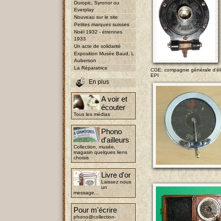
Duropic, Syronor ou
Everplay
Nouveau sur le site
Petites marques suisses
Noël 1932 - étrennes
1933
Un acte de solidarité
Exposition Musée Baud, L
Auberson
La Réparatrice
CGE: compagnie générale d'éle
EPI
En plus
A voir et
écouter
Tous les médias
Phono
d'ailleurs
Collection, musée,
magasin quelques liens
choisis
Livre d'or
Laissez nous
un
message...
Pour m'écrire
phono@collection-