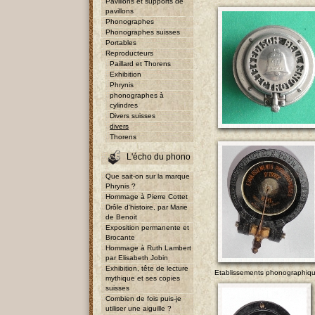
Pavillons et supports de
pavillons
Phonographes
Phonographes suisses
Portables
Reproducteurs
Paillard et Thorens
Exhibition
Phrynis
phonographes à
cylindres
Divers suisses
divers
Thorens
L'écho du phono
Que sait-on sur la marque
Phrynis ?
Hommage à Pierre Cottet
Drôle d'histoire, par Marie
de Benoit
Exposition permanente et
Brocante
Hommage à Ruth Lambert
par Elisabeth Jobin
Exhibition, tête de lecture
Etablissements phonographique
mythique et ses copies
suisses
Combien de fois puis-je
utiliser une aiguille ?