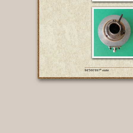
e
94'560'897
visite