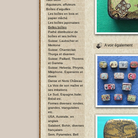
Aiguiseurs, affuteurs
Boîtes d'aiguilles
Les boîtes en bois et
papier mâché
Les boîtes japonaises
Belles boîtes
Pathé distributeur de
boîtes et ses boîtes
Suisse: Laubscher et
A voir également
Meritone
Suisse: Chanteclair,
Thurga et diverses
Suisse: Paillard, Thorens
et Gamma
Suisse: Helvetia, Phrynis,
Mikiphone, Esperanto et
divers
Danse et Noris Château
La Voix de son maître et
ses imitations
Le Sud, Espagne,Italie;
Brésil etc.
Formes diverses: rondes,
grandes, triangulaires
etc.
USA, Australie, en
anglais
Salabert, Bohin, diverses
françaises
Sem, Pyramides, Bell