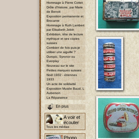
Hommage à Pierre Cottet
Drôle d'histoire, par Marie
de Benoit
Exposition permanente et
Brocante
Hommage à Ruth Lambert
par Elisabeth Jobin
Exhibition, tête de lecture
mythique et ses copies
suisses
Combien de fois puis-je
utiliser une aiguille ?
Duropic, Syronor ou
Everplay
Nouveau sur le site
Petites marques suisses
Noël 1932 - étrennes
1933
Un acte de solidarité
Exposition Musée Baud, L
Auberson
La Réparatrice
En plus
A voir et
écouter
Tous les médias
Phono