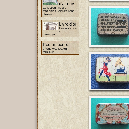
d'ailleurs
Collection, musée,
magasin quelques liens
choisis
Livre d'or
Laissez nous
un
message...
Pour m'écrire
phono@collection-
frioud.ch