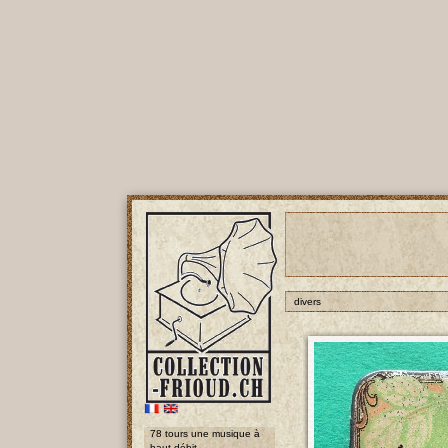
divers
78 tours une musique à
haut débit