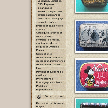
Leophone, Marschall,
SSS, Pegasus
les anglaises
Herold, Tri Ergon, Vox,
diverses allemandes
Animaux et divers pays
nouvelles boîtes
Brosses et balais nettoie-
disques
Catalogues, affiches et
cartes postales
contrôleur de vitesse,
répéteurs et divers
Disques et Cylindres
Events
Gramophones
Gramophones Jouets et
jouets pour gramophones
Gramophones suisses
Livre
Pavillons et supports de
pavillons
Phonographes
Phonographes suisses
Portables
Reproducteurs
L'écho du phono
Que sait-on sur la marque
Phrynis ?