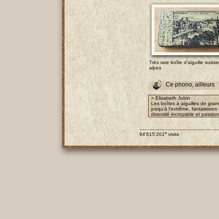
Très rare boîte d'aiguille suiss
alpes
Ce phono, ailleurs
> Elisabeth Jobin
Les boîtes à aiguilles de gra
jusqu’à l’extrême, fantaisist
diversité incroyable et passio
e
94'615'201
visite