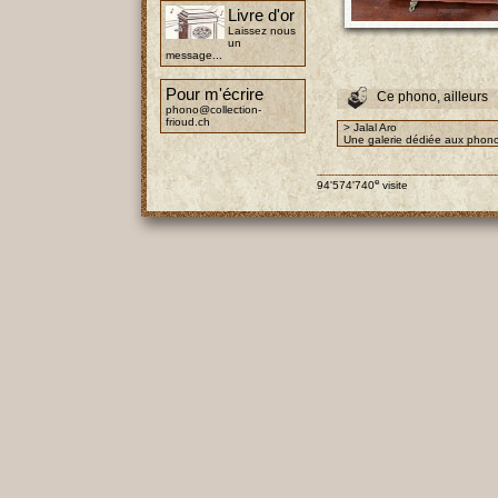
Livre d'or
Laissez nous
un
message...
Pour m'écrire
Ce phono, ailleurs
phono@collection-
frioud.ch
> Jalal Aro
Une galerie dédiée aux phono
e
94'574'740
visite