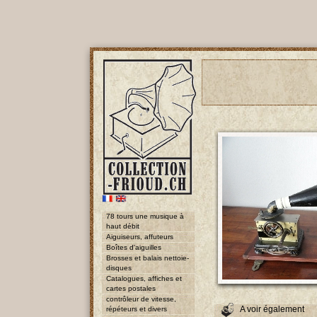
78 tours une musique à
haut débit
Aiguiseurs, affuteurs
Boîtes d'aiguilles
Brosses et balais nettoie-
disques
Catalogues, affiches et
cartes postales
contrôleur de vitesse,
A voir également
répéteurs et divers