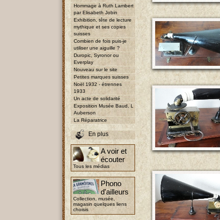
Hommage à Ruth Lambert
par Elisabeth Jobin
Exhibition, tête de lecture
mythique et ses copies
suisses
Combien de fois puis-je
utiliser une aiguille ?
Duropic, Syronor ou
Everplay
Nouveau sur le site
Petites marques suisses
Noël 1932 - étrennes
1933
Un acte de solidarité
Exposition Musée Baud, L
Auberson
La Réparatrice
En plus
A voir et
écouter
Tous les médias
Phono
d'ailleurs
Collection, musée,
magasin quelques liens
choisis