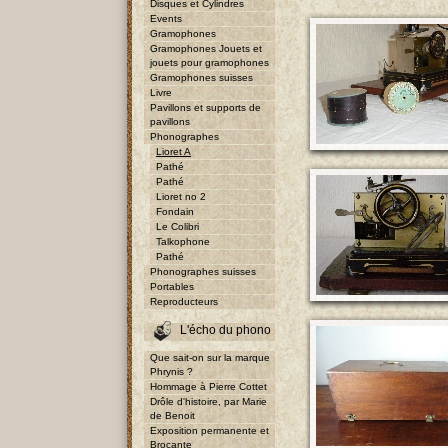
Disques et Cylindres
Events
Gramophones
Gramophones Jouets et
jouets pour gramophones
Gramophones suisses
Livre
Pavillons et supports de
pavillons
Phonographes
Lioret A
Pathé
Pathé
Lioret no 2
Fondain
Le Colibri
Talkophone
Pathé
Phonographes suisses
Portables
Reproducteurs
L'écho du phono
Que sait-on sur la marque
Phrynis ?
Hommage à Pierre Cottet
Drôle d'histoire, par Marie
de Benoit
Exposition permanente et
Brocante