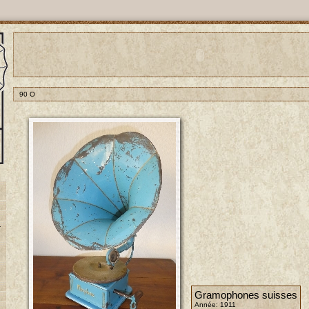
90 O
-
Gramophones suisses
Année: 1911