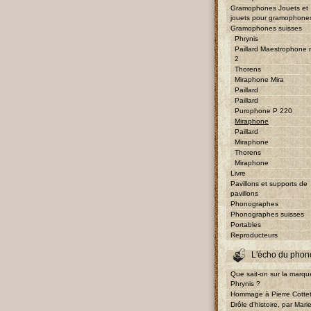
Gramophones Jouets et
jouets pour gramophone
Gramophones suisses
Phrynis
Paillard Maestrophone 
2
Thorens
Miraphone Mira
Paillard
Paillard
Purophone P 220
Miraphone
Paillard
Miraphone
Thorens
Miraphone
Livre
Pavillons et supports de
pavillons
Phonographes
Phonographes suisses
Portables
Reproducteurs
L'écho du phon
Que sait-on sur la marqu
Phrynis ?
Hommage à Pierre Cotte
Drôle d'histoire, par Mari