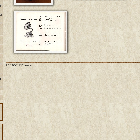
t
rt
e
e
94'565'012
visite
 L