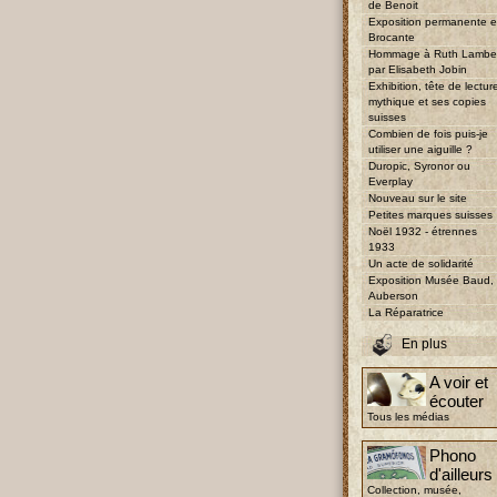
de Benoit
Exposition permanente e
Brocante
Hommage à Ruth Lambe
par Elisabeth Jobin
Exhibition, tête de lectur
mythique et ses copies
suisses
Combien de fois puis-je
utiliser une aiguille ?
Duropic, Syronor ou
Everplay
Nouveau sur le site
Petites marques suisses
Noël 1932 - étrennes
1933
Un acte de solidarité
Exposition Musée Baud,
Auberson
La Réparatrice
En plus
A voir et
écouter
Tous les médias
Phono
d'ailleurs
Collection, musée,