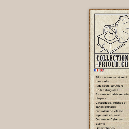
78 tours une musique à
haut débit
Aiguiseurs, affuteurs
Boîtes d'aiguilles
Brosses et balais nettoie
disques
Catalogues, affiches et
cartes postales
contrôleur de vitesse,
répéteurs et divers
Disques et Cylindres
Events
Gramophones