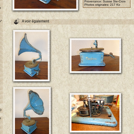
Provenance: Suisse Ste-Croix
Photos originales:
217 Ko
s
A voir également
n°
o
e
t
e