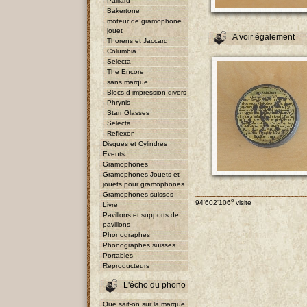
Paillard
Bakertone
moteur de gramophone
jouet
A voir également
Thorens et Jaccard
Columbia
Selecta
The Encore
sans marque
Blocs d impression divers
Phrynis
Starr Glasses
Selecta
Reflexon
Disques et Cylindres
Events
Gramophones
Gramophones Jouets et
jouets pour gramophones
Gramophones suisses
e
94'602'106
visite
Livre
Pavillons et supports de
pavillons
Phonographes
Phonographes suisses
Portables
Reproducteurs
L'écho du phono
Que sait-on sur la marque