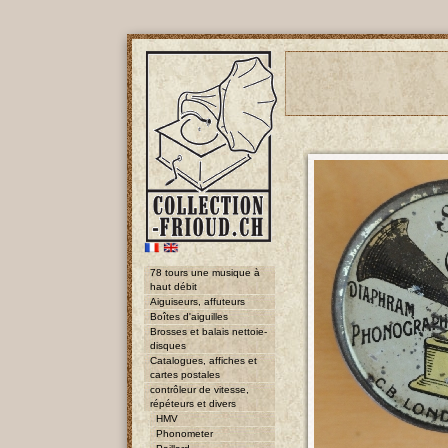
78 tours une musique à
haut débit
Aiguiseurs, affuteurs
Boîtes d'aiguilles
Brosses et balais nettoie-
disques
Catalogues, affiches et
cartes postales
contrôleur de vitesse,
répéteurs et divers
HMV
Phonometer