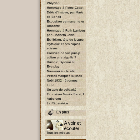
Phrynis ?
Hommage à Pierre Cottet
Drôle d'histoire, par Marie
de Benoit
Exposition permanente et
Brocante
Hommage à Ruth Lambert
par Elisabeth Jobin
Exhibition, tête de lecture
mythique et ses copies
suisses
Combien de fois puis-je
utiliser une aiguille ?
Duropic, Syronor ou
Everplay
Nouveau sur le site
Petites marques suisses
Noël 1932 - étrennes
1933
Un acte de solidarité
Exposition Musée Baud, L
Auberson
La Réparatrice
En plus
A voir et
écouter
Tous les médias