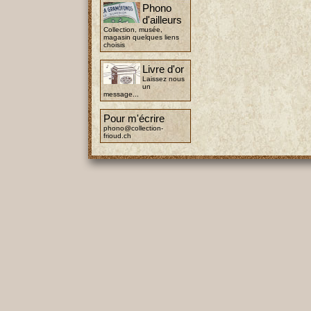
Phono
d'ailleurs
Collection, musée,
magasin quelques liens
choisis
Livre d'or
Laissez nous
un
message...
Pour m'écrire
phono@collection-
frioud.ch