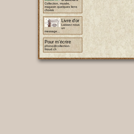
Collection, musée,
magasin quelques liens
choisis
Livre d'or
Laissez nous
un
message...
Pour m'écrire
phono@collection-
frioud.ch