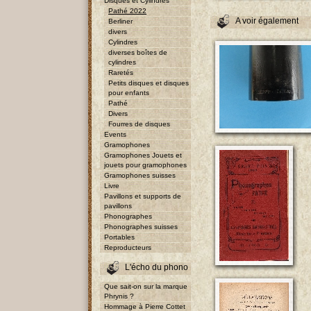
Disques et Cylindres
Pathé 2022
A voir également
Berliner
divers
Cylindres
diverses boîtes de
cylindres
Raretés
Petits disques et disques
pour enfants
Pathé
Divers
Fourres de disques
Events
Gramophones
Gramophones Jouets et
jouets pour gramophones
Gramophones suisses
Livre
Pavillons et supports de
pavillons
Phonographes
Phonographes suisses
Portables
Reproducteurs
L'écho du phono
Que sait-on sur la marque
Phrynis ?
Hommage à Pierre Cottet