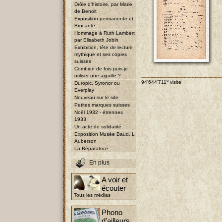
Drôle d'histoire, par Marie
de Benoit
Exposition permanente et
Brocante
Hommage à Ruth Lambert
par Elisabeth Jobin
Exhibition, tête de lecture
mythique et ses copies
suisses
Combien de fois puis-je
utiliser une aiguille ?
e
94'644'711
visite
Duropic, Syronor ou
Everplay
Nouveau sur le site
Petites marques suisses
Noël 1932 - étrennes
1933
Un acte de solidarité
Exposition Musée Baud, L
Auberson
La Réparatrice
En plus
A voir et
écouter
Tous les médias
Phono
d'ailleurs