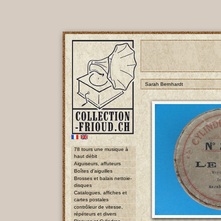
Sarah Bernhardt
78 tours une musique à
haut débit
Aiguiseurs, affuteurs
Boîtes d'aiguilles
Brosses et balais nettoie-
disques
Catalogues, affiches et
cartes postales
contrôleur de vitesse,
répéteurs et divers