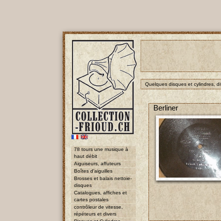
Quelques disques et cylindres, di
Berliner
78 tours une musique à
haut débit
Aiguiseurs, affuteurs
Boîtes d'aiguilles
Brosses et balais nettoie-
disques
Catalogues, affiches et
cartes postales
contrôleur de vitesse,
répéteurs et divers