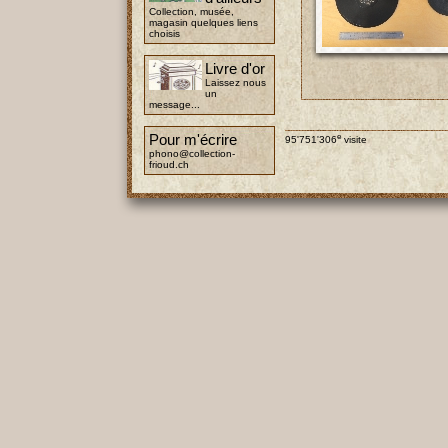
Collection, musée,
magasin quelques liens
choisis
Livre d'or
Laissez nous
un
message...
Pour m'écrire
e
95'751'306
visite
phono@collection-
frioud.ch