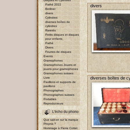
Disques et Cylindres
Pathé 2022
divers
Berliner
divers
Cylindres
diverses boîtes de
cylindres
Raretés
Petits disques et disques
pour enfants
Pathé
Divers
Fourres de disques
Events
Gramophones
Gramophones Jouets et
jouets pour gramophones
Gramophones suisses
diverses boîtes de c
Livre
Pavillons et supports de
pavillons
Phonographes
Phonographes suisses
Portables
Reproducteurs
L'écho du phono
Que sait-on sur la marque
Phrynis ?
Hommage à Pierre Cottet