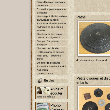
Drôle d'histoire, par Marie
de Benoit
Exposition permanente et
Brocante
Hommage à Ruth Lambert
Pathé
par Elisabeth Jobin
Exhibition, tête de lecture
mythique et ses copies
suisses
Combien de fois puis-je
utiliser une aiguille ?
Duropic, Syronor ou
Everplay
Nouveau sur le site
Petites marques suisses
Noël 1932 - étrennes
1933
du plus petit au plus grand
Un acte de solidarité
Exposition Musée Baud, L
Auberson
La Réparatrice
Petits disques et di
En plus
enfants
A voir et
écouter
Tous les médias
Phono
d'ailleurs