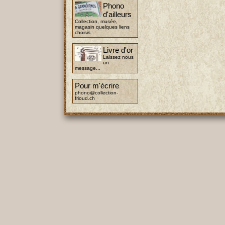
Phono
d'ailleurs
Collection, musée,
magasin quelques liens
choisis
Livre d'or
Laissez nous
un
message...
Pour m'écrire
phono@collection-
frioud.ch