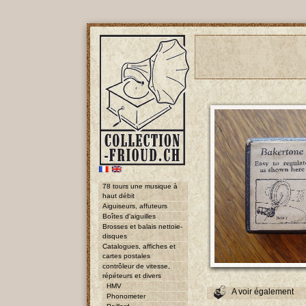
78 tours une musique à
haut débit
Aiguiseurs, affuteurs
Boîtes d'aiguilles
Brosses et balais nettoie-
disques
Catalogues, affiches et
cartes postales
contrôleur de vitesse,
répéteurs et divers
HMV
A voir également
Phonometer