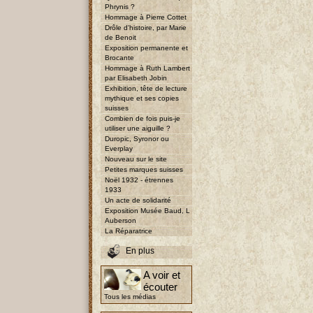
Phrynis ?
Hommage à Pierre Cottet
Drôle d'histoire, par Marie
de Benoit
Exposition permanente et
Brocante
Hommage à Ruth Lambert
par Elisabeth Jobin
Exhibition, tête de lecture
mythique et ses copies
suisses
Combien de fois puis-je
utiliser une aiguille ?
Duropic, Syronor ou
Everplay
Nouveau sur le site
Petites marques suisses
Noël 1932 - étrennes
1933
Un acte de solidarité
Exposition Musée Baud, L
Auberson
La Réparatrice
En plus
A voir et
écouter
Tous les médias