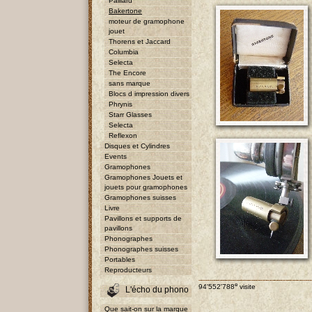
Paillard
Bakertone
moteur de gramophone
jouet
Thorens et Jaccard
Columbia
Selecta
The Encore
sans marque
Blocs d impression divers
Phrynis
Starr Glasses
Selecta
Reflexon
Disques et Cylindres
Events
Gramophones
Gramophones Jouets et
jouets pour gramophones
Gramophones suisses
Livre
Pavillons et supports de
pavillons
Phonographes
Phonographes suisses
Portables
Reproducteurs
e
94'552'788
visite
L'écho du phono
Que sait-on sur la marque