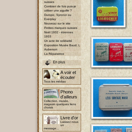
suisses
Combien de fois puis-je
utiliser une aiguille ?
Duropic, Syronor ou
Everplay
Nouveau sur le site
Petites marques suisses
Noël 1932 - étrennes
1933
Un acte de solidarité
Exposition Musée Baud, L
Auberson
La Réparatrice
En plus
A voir et
écouter
Tous les médias
Phono
d'ailleurs
Collection, musée,
magasin quelques liens
choisis
Livre d'or
Laissez nous
un
message...