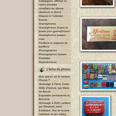
Catalogues, affiches et
cartes postales
contrôleur de vitesse,
répéteurs et divers
Disques et Cylindres
Events
Gramophones
Gramophones Jouets et
jouets pour gramophones
Gramophones suisses
Livre
Pavillons et supports de
pavillons
Phonographes
Phonographes suisses
Portables
Reproducteurs
L'écho du phono
Que sait-on sur la marque
Phrynis ?
Hommage à Pierre Cottet
Drôle d'histoire, par Marie
de Benoit
Exposition permanente et
Brocante
Hommage à Ruth Lambert
par Elisabeth Jobin
Exhibition, tête de lecture
mythique et ses copies