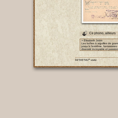
Ce phono, ailleurs
> Elisabeth Jobin
Les boîtes à aiguilles de gra
jusqu’à l’extrême, fantaisist
diversité incroyable et passio
e
94'566'582
visite