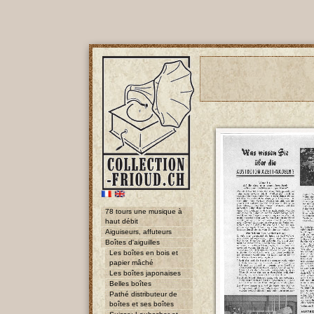
78 tours une musique à
haut débit
Aiguiseurs, affuteurs
Boîtes d'aiguilles
Les boîtes en bois et
papier mâché
Les boîtes japonaises
Belles boîtes
Pathé distributeur de
boîtes et ses boîtes