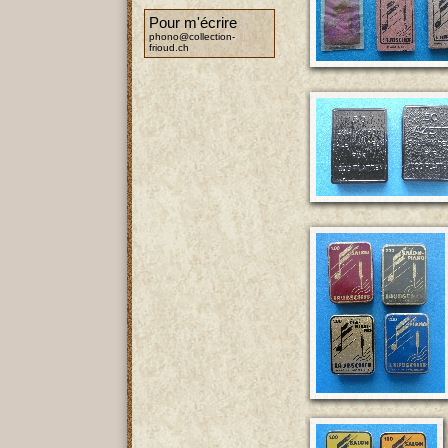
Pour m'écrire
phono@collection-
frioud.ch