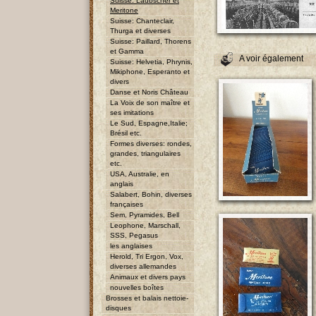
Suisse: Laubscher et
Meritone
Suisse: Chanteclair,
Thurga et diverses
Suisse: Paillard, Thorens
et Gamma
A voir également
Suisse: Helvetia, Phrynis,
Mikiphone, Esperanto et
divers
Danse et Noris Château
La Voix de son maître et
ses imitations
Le Sud, Espagne,Italie;
Brésil etc.
Formes diverses: rondes,
grandes, triangulaires
etc.
USA, Australie, en
anglais
Salabert, Bohin, diverses
françaises
Sem, Pyramides, Bell
Leophone, Marschall,
SSS, Pegasus
les anglaises
Herold, Tri Ergon, Vox,
diverses allemandes
Animaux et divers pays
nouvelles boîtes
Brosses et balais nettoie-
disques