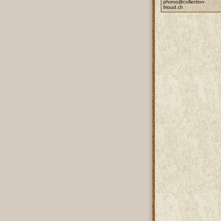
phono@collection-
frioud.ch