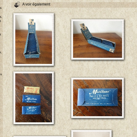
A voir également
ns
s,
t
u
t
s,
es
-