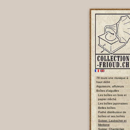
78 tours une musique à
haut débit
Aiguiseurs, affuteurs
Boîtes d'aiguilles
Les boîtes en bois et
papier mâché
Les boîtes japonaises
Belles boîtes
Pathé distributeur de
boîtes et ses boîtes
Suisse: Laubscher et
Meritone
Suisse: Chanteclair,