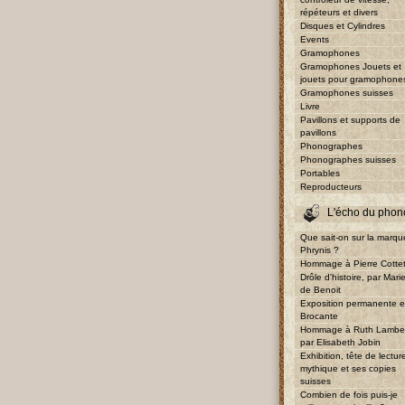
répéteurs et divers
Disques et Cylindres
Events
Gramophones
Gramophones Jouets et
jouets pour gramophone
Gramophones suisses
Livre
Pavillons et supports de
pavillons
Phonographes
Phonographes suisses
Portables
Reproducteurs
L'écho du phon
Que sait-on sur la marqu
Phrynis ?
Hommage à Pierre Cotte
Drôle d'histoire, par Mari
de Benoit
Exposition permanente e
Brocante
Hommage à Ruth Lambe
par Elisabeth Jobin
Exhibition, tête de lectur
mythique et ses copies
suisses
Combien de fois puis-je