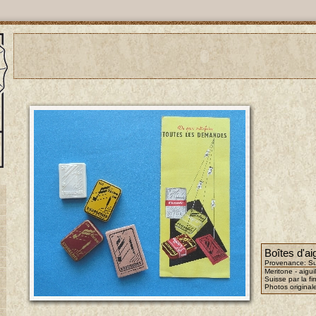
Boîtes d'aig
Provenance: Su
Meritone - aigui
Suisse par la f
Photos original