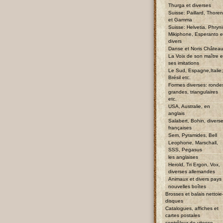
Thurga et diverses
Suisse: Paillard, Thore
et Gamma
Suisse: Helvetia, Phryni
Mikiphone, Esperanto e
divers
Danse et Noris Châtea
La Voix de son maître e
ses imitations
Le Sud, Espagne,Italie;
Brésil etc.
Formes diverses: ronde
grandes, triangulaires
etc.
USA, Australie, en
anglais
Salabert, Bohin, divers
françaises
Sem, Pyramides, Bell
Leophone, Marschall,
SSS, Pegasus
les anglaises
Herold, Tri Ergon, Vox,
diverses allemandes
Animaux et divers pays
nouvelles boîtes
Brosses et balais nettoie
disques
Catalogues, affiches et
cartes postales
contrôleur de vitesse,