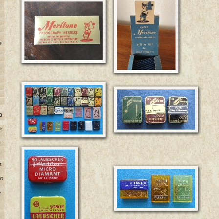
s
o
e
t
e
t
rt
e