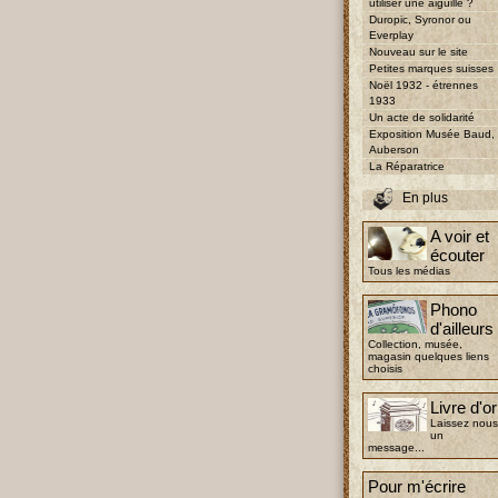
utiliser une aiguille ?
Duropic, Syronor ou
Everplay
Nouveau sur le site
Petites marques suisses
Noël 1932 - étrennes
1933
Un acte de solidarité
Exposition Musée Baud,
Auberson
La Réparatrice
En plus
A voir et
écouter
Tous les médias
Phono
d'ailleurs
Collection, musée,
magasin quelques liens
choisis
Livre d'or
Laissez nous
un
message...
Pour m'écrire