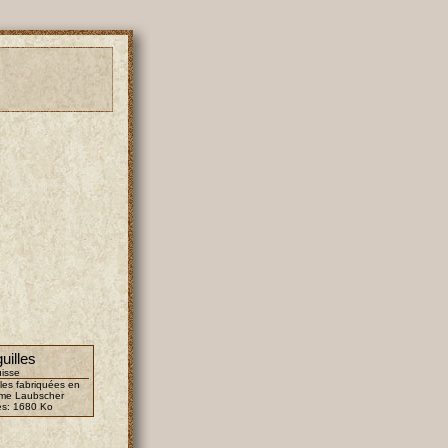
uilles
isse
lles fabriquées en
irme Laubscher
es:
1680 Ko