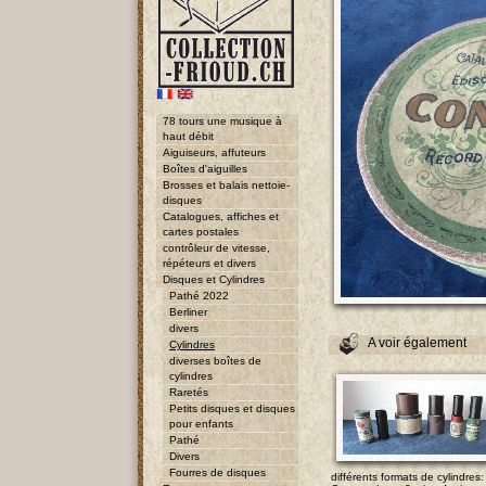
78 tours une musique à
haut débit
Aiguiseurs, affuteurs
Boîtes d'aiguilles
Brosses et balais nettoie-
disques
Catalogues, affiches et
cartes postales
contrôleur de vitesse,
répéteurs et divers
Disques et Cylindres
Pathé 2022
Berliner
divers
A voir également
Cylindres
diverses boîtes de
cylindres
Raretés
Petits disques et disques
pour enfants
Pathé
Divers
Fourres de disques
différents formats de cylindres