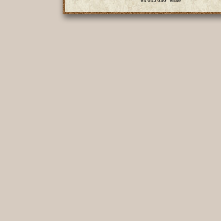
94'645'630
visite