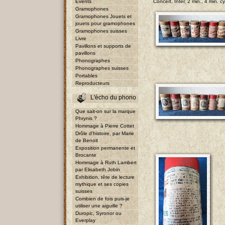
Events
Concert, Inter, 2 min., 4 min. cy
Gramophones
Gramophones Jouets et
jouets pour gramophones
Gramophones suisses
Livre
Pavillons et supports de
pavillons
Phonographes
Phonographes suisses
Portables
Reproducteurs
L'écho du phono
Que sait-on sur la marque
Phrynis ?
Hommage à Pierre Cottet
Drôle d'histoire, par Marie
de Benoit
Exposition permanente et
Brocante
Hommage à Ruth Lambert
par Elisabeth Jobin
Exhibition, tête de lecture
mythique et ses copies
suisses
Combien de fois puis-je
utiliser une aiguille ?
Duropic, Syronor ou
Everplay