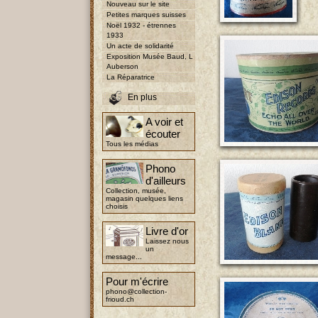
Nouveau sur le site
Petites marques suisses
Noël 1932 - étrennes
1933
Un acte de solidarité
Exposition Musée Baud, L
Auberson
La Réparatrice
En plus
A voir et
écouter
Tous les médias
Phono
d'ailleurs
Collection, musée,
magasin quelques liens
choisis
Livre d'or
Laissez nous
un
message...
Pour m'écrire
phono@collection-
frioud.ch