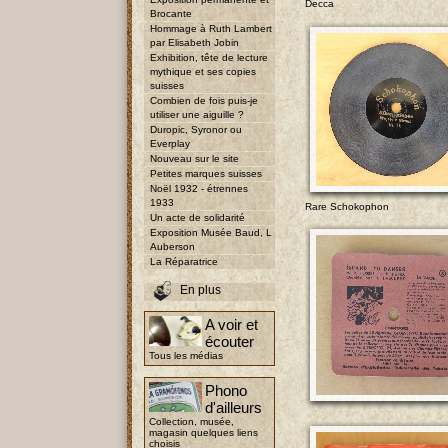
Decca
Brocante
Hommage à Ruth Lambert
par Elisabeth Jobin
Exhibition, tête de lecture
mythique et ses copies
suisses
Combien de fois puis-je
utiliser une aiguille ?
Duropic, Syronor ou
Everplay
Nouveau sur le site
Petites marques suisses
Noël 1932 - étrennes
1933
Rare Schokophon
Un acte de solidarité
Exposition Musée Baud, L
Auberson
La Réparatrice
En plus
A voir et
écouter
Tous les médias
Phono
d'ailleurs
Collection, musée,
magasin quelques liens
choisis