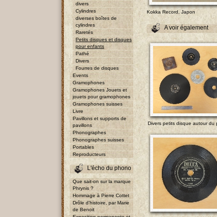
divers
Cylindres
Kokka Record, Japon
diverses boîtes de
cylindres
A voir également
Raretés
Petits disques et disques
pour enfants
Pathé
Divers
Fourres de disques
Events
Gramophones
Gramophones Jouets et
jouets pour gramophones
Gramophones suisses
Livre
Pavillons et supports de
Divers petits disque autour du 
pavillons
Phonographes
Phonographes suisses
Portables
Reproducteurs
L'écho du phono
Que sait-on sur la marque
Phrynis ?
Hommage à Pierre Cottet
Drôle d'histoire, par Marie
de Benoit
Exposition permanente et