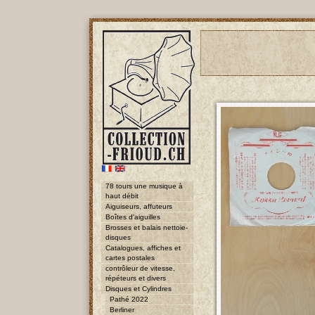
78 tours une musique à
haut débit
Aiguiseurs, affuteurs
Boîtes d'aiguilles
Brosses et balais nettoie-
disques
Catalogues, affiches et
cartes postales
contrôleur de vitesse,
répéteurs et divers
Disques et Cylindres
Pathé 2022
Berliner