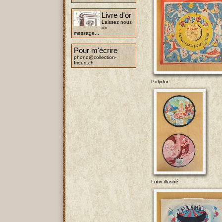
Livre d'or
Laissez nous
un
message...
Pour m'écrire
phono@collection-
frioud.ch
Polydor
Lutin illustré