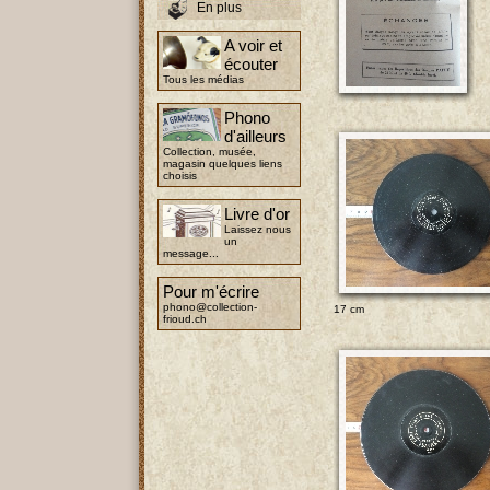
En plus
A voir et
écouter
Tous les médias
Phono
d'ailleurs
Collection, musée,
magasin quelques liens
choisis
Livre d'or
Laissez nous
un
message...
Pour m'écrire
phono@collection-
17 cm
frioud.ch