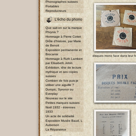
Phonographes suisses
Portables
Reproducteurs
L'écho du phono
Que sait-on sur la marque
Phrynis ?
Hommage à Pierre Cottet
Drôle d'histoire, par Marie
de Benoit
Exposition permanente et
Brocante
disques mono face dans leur f
Hommage à Ruth Lambert
par Elisabeth Jobin
Exhibition, tête de lecture
mythique et ses copies
suisses
Combien de fois puis-je
utiliser une aiguille ?
Duropic, Syronor ou
Everplay
Nouveau sur le site
Petites marques suisses
Noël 1932 - étrennes
1933
Un acte de solidarité
Exposition Musée Baud, L
Auberson
La Réparatrice