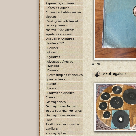
Aiguiseurs, affuteurs
Boîtes d'aiguilles
Brosses et balais nettoie-
disques
Catalogues, affiches et
cartes postales
contrôleur de vitesse,
répéteurs et divers
Disques et Cylindres
Pathé 2022
Berliner
divers
Cylindres
diverses boîtes de
40 cm
cylindres
Raretés
A voir également
Petits disques et disques
pour enfants
Pathé
Divers
Fourres de disques
Events
Gramophones
Gramophones Jouets et
jouets pour gramophones
Gramophones suisses
Livre
Pavillons et supports de
pavillons
Phonographes