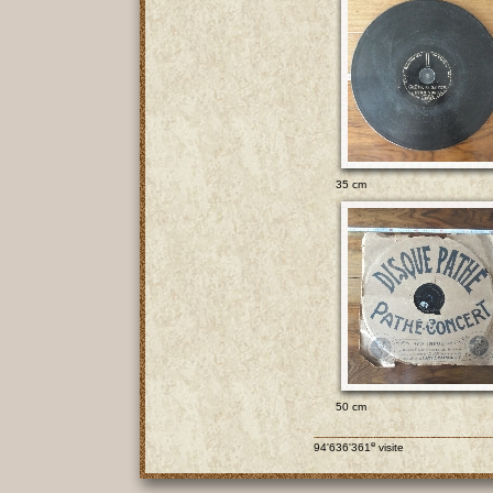
35 cm
50 cm
e
94'636'361
visite