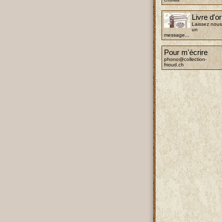
Livre d'or
Laissez nous
un
message...
Pour m'écrire
phono@collection-
frioud.ch