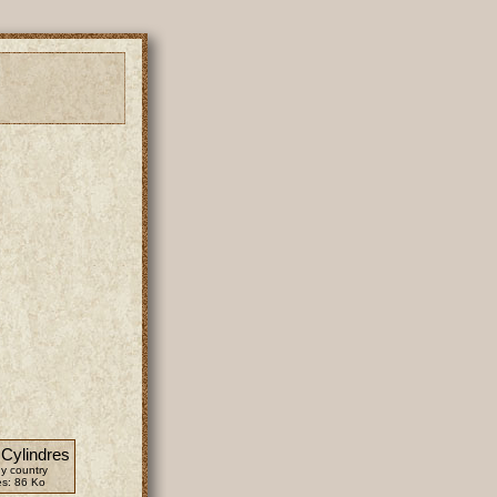
 Cylindres
y country
es:
86 Ko