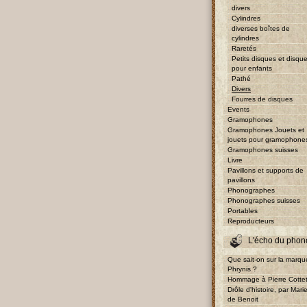
divers
Cylindres
diverses boîtes de
cylindres
Raretés
Petits disques et disqu
pour enfants
Pathé
Divers
Fourres de disques
Events
Gramophones
Gramophones Jouets et
jouets pour gramophone
Gramophones suisses
Livre
Pavillons et supports de
pavillons
Phonographes
Phonographes suisses
Portables
Reproducteurs
L'écho du phon
Que sait-on sur la marqu
Phrynis ?
Hommage à Pierre Cotte
Drôle d'histoire, par Mari
de Benoit