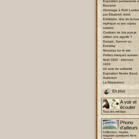
Exposition permanente e
Brocante
Hommage à Ruth Lambe
par Elisabeth Jobin
Exhibition, tête de lectur
mythique et ses copies
suisses
Combien de fois puis-je
utiliser une aiguille ?
Duropic, Syronor ou
Everplay
Nouveau sur le site
Petites marques suisses
Noël 1932 - étrennes
1933
Un acte de solidarité
Exposition Musée Baud,
Auberson
La Réparatrice
En plus
A voir et
écouter
Tous les médias
Phono
d'ailleurs
Collection, musée,
magasin quelques liens
choisis