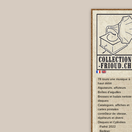
78 tours une musique à
haut débit
Aiguiseurs, affuteurs
Boîtes d'aiguilles
Brosses et balais nettoie
disques
Catalogues, affiches et
cartes postales
contrôleur de vitesse,
répéteurs et divers
Disques et Cylindres
Pathé 2022
Berliner