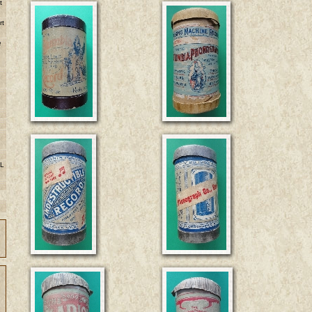
t
rt
e
 L