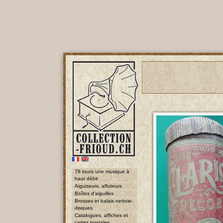
78 tours une musique à
haut débit
Aiguiseurs, affuteurs
Boîtes d'aiguilles
Brosses et balais nettoie-
disques
Catalogues, affiches et
cartes postales