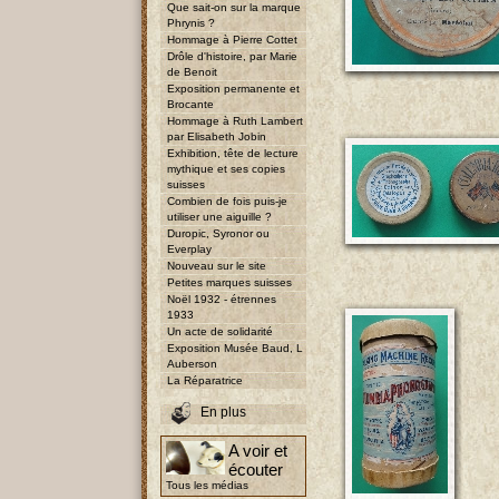
Que sait-on sur la marque
Phrynis ?
Hommage à Pierre Cottet
Drôle d'histoire, par Marie
de Benoit
Exposition permanente et
Brocante
Hommage à Ruth Lambert
par Elisabeth Jobin
Exhibition, tête de lecture
mythique et ses copies
suisses
Combien de fois puis-je
utiliser une aiguille ?
Duropic, Syronor ou
Everplay
Nouveau sur le site
Petites marques suisses
Noël 1932 - étrennes
1933
Un acte de solidarité
Exposition Musée Baud, L
Auberson
La Réparatrice
En plus
A voir et
écouter
Tous les médias