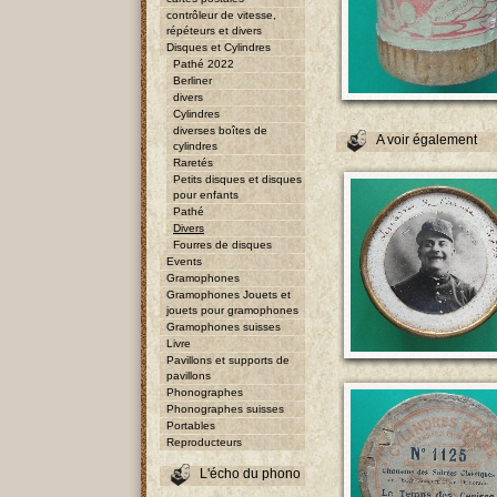
contrôleur de vitesse,
répéteurs et divers
Disques et Cylindres
Pathé 2022
Berliner
divers
Cylindres
diverses boîtes de
A voir également
cylindres
Raretés
Petits disques et disques
pour enfants
Pathé
Divers
Fourres de disques
Events
Gramophones
Gramophones Jouets et
jouets pour gramophones
Gramophones suisses
Livre
Pavillons et supports de
pavillons
Phonographes
Phonographes suisses
Portables
Reproducteurs
L'écho du phono