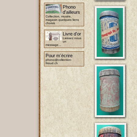
Phono
d'ailleurs
Collection, musée,
magasin quelques liens
choisis
Livre d'or
Laissez nous
un
message...
Pour m'écrire
phono@collection-
frioud.ch