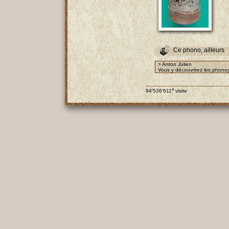
Ce phono, ailleurs
> Anton Julien
Vous y découvrirez les phonog
e
94'536'611
visite