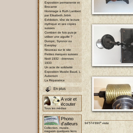
Exposition permanente et
Brocante
Hommage à Ruth Lambert
par Elisabeth Jobin
Exhibition, tête de lecture
mythique et ses copies
suisses
Combien de fois puis-je
utiliser une aiguille ?
Duropic, Syronor ou
Everplay
Nouveau sur le site
Petites marques suisses
Noël 1932 - étrennes
1933
Un acte de solidarité
Exposition Musée Baud, L
Auberson
La Réparatrice
En plus
A voir et
écouter
Tous les médias
Phono
e
d'ailleurs
94'574'890
visite
Collection, musée,
magasin quelques liens