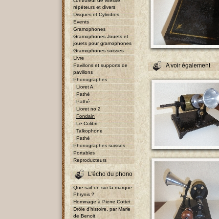
contrôleur de vitesse,
répéteurs et divers
Disques et Cylindres
Events
Gramophones
Gramophones Jouets et
jouets pour gramophones
Gramophones suisses
Livre
A voir également
Pavillons et supports de
pavillons
Phonographes
Lioret A
Pathé
Pathé
Lioret no 2
Fondain
Le Colibri
Talkophone
Pathé
Phonographes suisses
Portables
Reproducteurs
L'écho du phono
Que sait-on sur la marque
Phrynis ?
Hommage à Pierre Cottet
Drôle d'histoire, par Marie
de Benoit