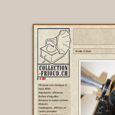
feuille d étain
78 tours une musique à
haut débit
Aiguiseurs, affuteurs
Boîtes d'aiguilles
Brosses et balais nettoie-
disques
Catalogues, affiches et
cartes postales