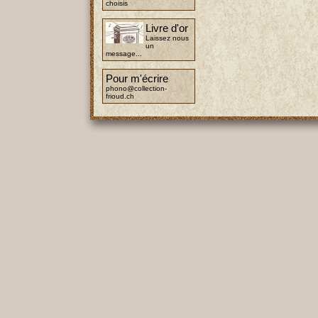
choisis
Livre d'or
Laissez nous
un
message...
Pour m'écrire
phono@collection-
frioud.ch