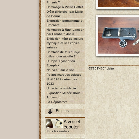
Phrynis ?
Hommage à Pierre Cottet
Drôle d'histoire, par Marie
de Benoit
Exposition permanente et
Brocante
Hommage à Ruth Lambert
par Elisabeth Jobin
Exhibition, tête de lecture
mythique et ses copies
suisses
Combien de fois puis-je
utiliser une aiguille ?
Duropic, Syronor ou
Everplay
e
95'753'465
visite
Nouveau sur le site
Petites marques suisses
Noël 1932 - étrennes
1933
Un acte de solidarité
Exposition Musée Baud, L
Auberson
La Réparatrice
En plus
A voir et
écouter
Tous les médias