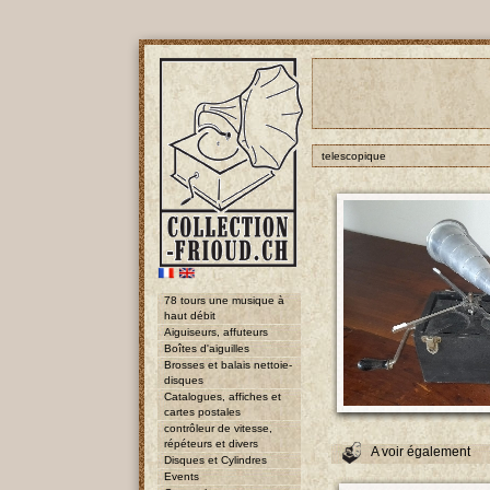
telescopique
78 tours une musique à
haut débit
Aiguiseurs, affuteurs
Boîtes d'aiguilles
Brosses et balais nettoie-
disques
Catalogues, affiches et
cartes postales
contrôleur de vitesse,
répéteurs et divers
A voir également
Disques et Cylindres
Events