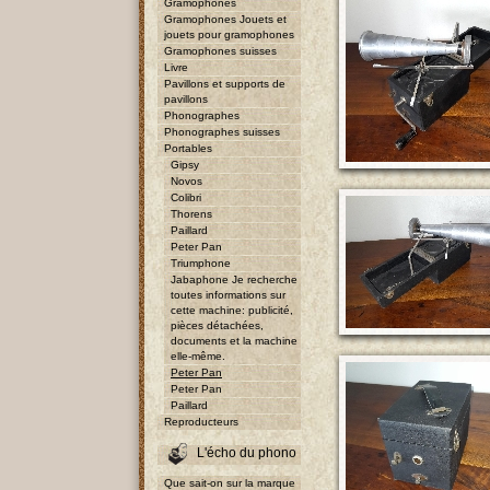
Gramophones
Gramophones Jouets et
jouets pour gramophones
Gramophones suisses
Livre
Pavillons et supports de
pavillons
Phonographes
Phonographes suisses
Portables
Gipsy
Novos
Colibri
Thorens
Paillard
Peter Pan
Triumphone
Jabaphone Je recherche
toutes informations sur
cette machine: publicité,
pièces détachées,
documents et la machine
elle-même.
Peter Pan
Peter Pan
Paillard
Reproducteurs
L'écho du phono
Que sait-on sur la marque