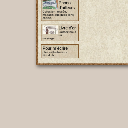
Phono
d'ailleurs
Collection, musée,
magasin quelques liens
choisis
Livre d'or
Laissez nous
un
message...
Pour m'écrire
phono@collection-
frioud.ch