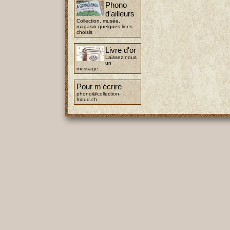
Phono
d'ailleurs
Collection, musée,
magasin quelques liens
choisis
Livre d'or
Laissez nous
un
message...
Pour m'écrire
phono@collection-
frioud.ch