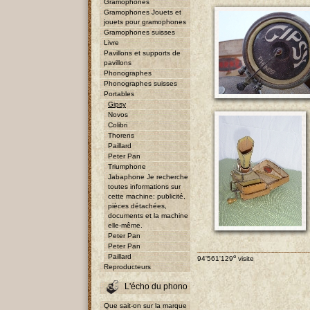
Gramophones
Gramophones Jouets et
jouets pour gramophones
Gramophones suisses
Livre
Pavillons et supports de
pavillons
Phonographes
Phonographes suisses
Portables
Gipsy
Novos
Colibri
Thorens
Paillard
Peter Pan
Triumphone
Jabaphone Je recherche
toutes informations sur
cette machine: publicité,
pièces détachées,
documents et la machine
elle-même.
Peter Pan
Peter Pan
Paillard
e
94'561'129
visite
Reproducteurs
L'écho du phono
Que sait-on sur la marque