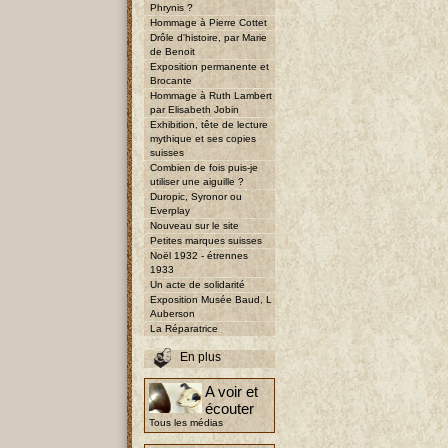
Phrynis ?
Hommage à Pierre Cottet
Drôle d'histoire, par Marie
de Benoit
Exposition permanente et
Brocante
Hommage à Ruth Lambert
par Elisabeth Jobin
Exhibition, tête de lecture
mythique et ses copies
suisses
Combien de fois puis-je
utiliser une aiguille ?
Duropic, Syronor ou
Everplay
Nouveau sur le site
Petites marques suisses
Noël 1932 - étrennes
1933
Un acte de solidarité
Exposition Musée Baud, L
Auberson
La Réparatrice
En plus
A voir et
écouter
Tous les médias