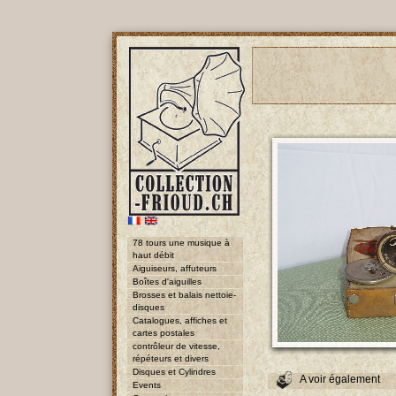
78 tours une musique à
haut débit
Aiguiseurs, affuteurs
Boîtes d'aiguilles
Brosses et balais nettoie-
disques
Catalogues, affiches et
cartes postales
contrôleur de vitesse,
répéteurs et divers
Disques et Cylindres
A voir également
Events