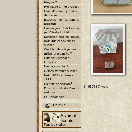
Phrynis ?
Hommage à Pierre Cottet
Drôle d'histoire, par Marie
de Benoit
Exposition permanente et
Brocante
Hommage à Ruth Lambert
par Elisabeth Jobin
Exhibition, tête de lecture
mythique et ses copies
suisses
Combien de fois puis-je
utiliser une aiguille ?
Duropic, Syronor ou
Everplay
Nouveau sur le site
Petites marques suisses
Noël 1932 - étrennes
1933
Un acte de solidarité
e
94'615'985
visite
Exposition Musée Baud, L
Auberson
La Réparatrice
En plus
A voir et
écouter
Tous les médias