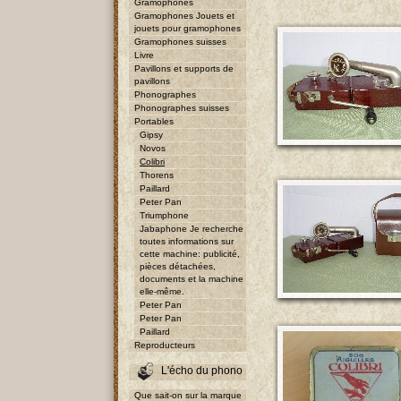
Gramophones
Gramophones Jouets et
jouets pour gramophones
Gramophones suisses
Livre
Pavillons et supports de
pavillons
Phonographes
Phonographes suisses
Portables
Gipsy
Novos
Colibri
Thorens
Paillard
Peter Pan
Triumphone
Jabaphone Je recherche
toutes informations sur
cette machine: publicité,
pièces détachées,
documents et la machine
elle-même.
Peter Pan
Peter Pan
Paillard
Reproducteurs
L'écho du phono
Que sait-on sur la marque