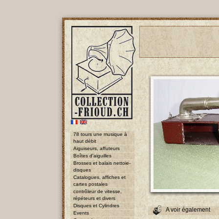
78 tours une musique à
haut débit
Aiguiseurs, affuteurs
Boîtes d'aiguilles
Brosses et balais nettoie-
disques
Catalogues, affiches et
cartes postales
contrôleur de vitesse,
répéteurs et divers
Disques et Cylindres
A voir également
Events