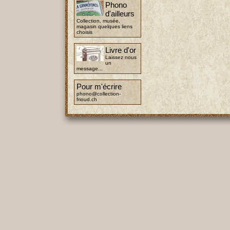
Phono
d'ailleurs
Collection, musée,
magasin quelques liens
choisis
Livre d'or
Laissez nous
un
message...
Pour m'écrire
phono@collection-
frioud.ch