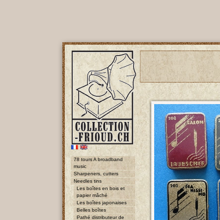
78 tours A broadband
music
Sharpeners, cutters
Needles tins
Les boîtes en bois et
papier mâché
Les boîtes japonaises
Belles boîtes
Pathé distributeur de