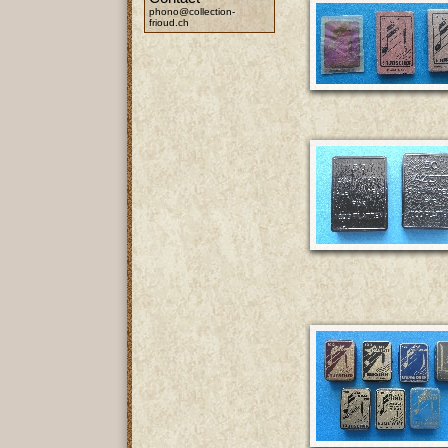
phono@collection-
frioud.ch