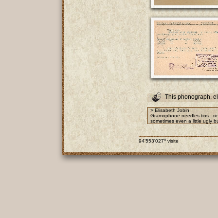
This phonograph, e
> Elisabeth Jobin
Gramophone needles tins : rich
sometimes even a little ugly bu
e
94'553'027
visite