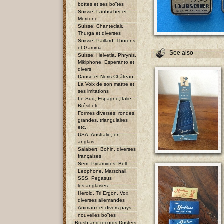
boîtes et ses boîtes
Suisse: Laubscher et
Meritone
Suisse: Chanteclair,
Thurga et diverses
Suisse: Paillard, Thorens
et Gamma
See also
Suisse: Helvetia, Phrynis,
Mikiphone, Esperanto et
divers
Danse et Noris Château
La Voix de son maître et
ses imitations
Le Sud, Espagne,Italie;
Brésil etc.
Formes diverses: rondes,
grandes, triangulaires
etc.
USA, Australie, en
anglais
Salabert, Bohin, diverses
françaises
Sem, Pyramides, Bell
Leophone, Marschall,
SSS, Pegasus
les anglaises
Herold, Tri Ergon, Vox,
diverses allemandes
Animaux et divers pays
nouvelles boîtes
Brush and records Dusters