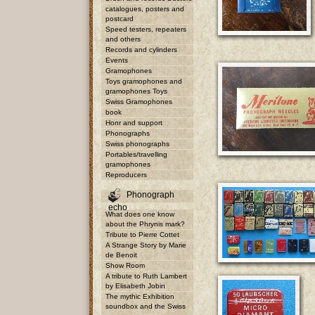
catalogues, posters and
postcard
Speed testers, repeaters
and others
Records and cylinders
Events
Gramophones
Toys gramophones and
gramophones Toys
Swiss Gramophones
book
Honr and support
Phonographs
Swiss phonographs
Portables/travelling
gramophones
Reproducers
Phonograph
echo
What does one know
about the Phrynis mark?
Tribute to Pierre Cottet
A Strange Story by Marie
de Benoit
Show Room
A tribute to Ruth Lambert
by Elisabeth Jobin
The mythic Exhibition
soundbox and the Swiss