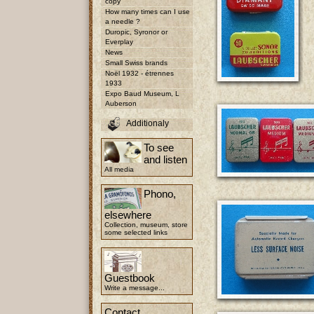
copy
How many times can I use
a needle ?
Duropic, Syronor or
Everplay
News
Small Swiss brands
Noël 1932 - étrennes
1933
Expo Baud Museum, L
Auberson
Additionaly
To see
and listen
All media
Phono,
elsewhere
Collection, museum, store
some selected links
Guestbook
Write a message...
Contact