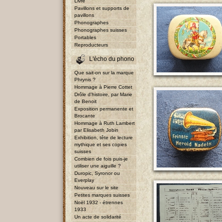
Livre
Pavillons et supports de
pavillons
Phonographes
Phonographes suisses
Portables
Reproducteurs
L'écho du phono
Que sait-on sur la marque
Phrynis ?
Hommage à Pierre Cottet
Drôle d'histoire, par Marie
de Benoit
Exposition permanente et
Brocante
Hommage à Ruth Lambert
par Elisabeth Jobin
Exhibition, tête de lecture
mythique et ses copies
suisses
Combien de fois puis-je
utiliser une aiguille ?
Duropic, Syronor ou
Everplay
Nouveau sur le site
Petites marques suisses
Noël 1932 - étrennes
1933
Un acte de solidarité