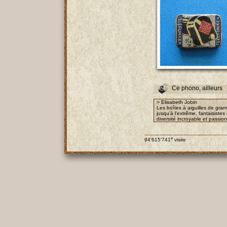
Ce phono, ailleurs
> Elisabeth Jobin
Les boîtes à aiguilles de gra
jusqu’à l’extrême, fantaisist
diversité incroyable et passio
e
94'615'741
visite