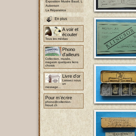
Exposition Musée Baud, L
Auberson
La Réparatrice
En plus
A voir et
écouter
Tous les médias
Phono
d'ailleurs
Collection, musée,
magasin quelques liens
choisis
Livre d'or
Laissez nous
un
message...
Pour m'écrire
phono@collection-
frioud.ch