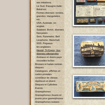
ses imitations
Le Sud, Espagne,Italie;
Brésil etc.
Formes diverses: rondes,
grandes, triangulaires
etc.
USA, Australie, en
anglais
Salabert, Bohin, diverses
françaises
Sem, Pyramides, Bell
Leophone, Marschall,
SSS, Pegasus
les anglaises
Herold, Tri Ergon, Vox,
diverses allemandes
Animaux et divers pays
nouvelles boîtes
Brosses et balais nettoie-
disques
Catalogues, affiches et
cartes postales
contrôleur de vitesse,
répéteurs et divers
Disques et Cylindres
Events
Gramophones
Gramophones Jouets et
jouets pour gramophones
Gramophones suisses