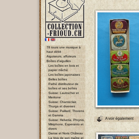
78 tours une musique à
haut débit
Aiguiseurs, affuteurs
Boîtes d'aiguilles
Les boîtes en bois et
papier mâché
Les boîtes japonaises
Belles boîtes
Pathé distributeur de
boîtes et ses boîtes
Suisse: Laubscher et
Meritone
Suisse: Chanteclair,
Thurga et diverses
Suisse: Paillard, Thorens
et Gamma
A voir également
Suisse: Helvetia, Phrynis,
Mikiphone, Esperanto et
divers
Danse et Noris Château
La Voix de son maître et