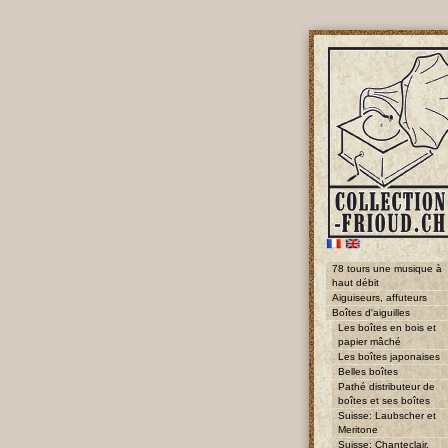
78 tours une musique à
haut débit
Aiguiseurs, affuteurs
Boîtes d'aiguilles
Les boîtes en bois et
papier mâché
Les boîtes japonaises
Belles boîtes
Pathé distributeur de
boîtes et ses boîtes
Suisse: Laubscher et
Meritone
Suisse: Chanteclair,