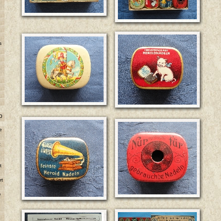
s
o
e
t
e
t
rt
e