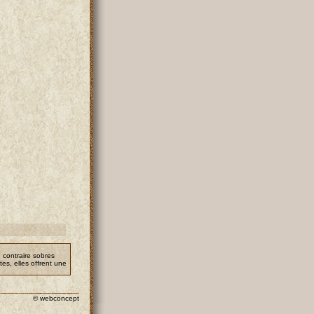
 contraire sobres
es, elles offrent une
© webconcept