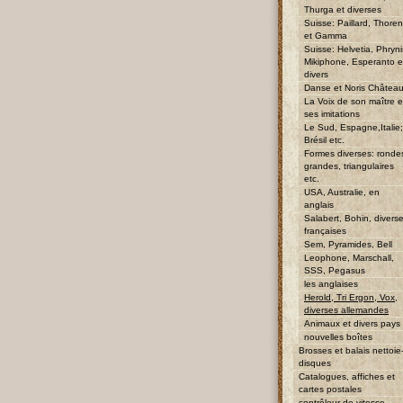
Thurga et diverses
Suisse: Paillard, Thore
et Gamma
Suisse: Helvetia, Phryni
Mikiphone, Esperanto e
divers
Danse et Noris Châtea
La Voix de son maître e
ses imitations
Le Sud, Espagne,Italie;
Brésil etc.
Formes diverses: ronde
grandes, triangulaires
etc.
USA, Australie, en
anglais
Salabert, Bohin, divers
françaises
Sem, Pyramides, Bell
Leophone, Marschall,
SSS, Pegasus
les anglaises
Herold, Tri Ergon, Vox,
diverses allemandes
Animaux et divers pays
nouvelles boîtes
Brosses et balais nettoie
disques
Catalogues, affiches et
cartes postales
contrôleur de vitesse,