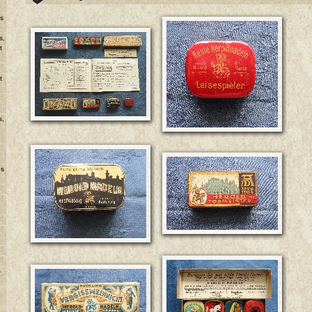
ns
s,
t
u
t
s,
es
-