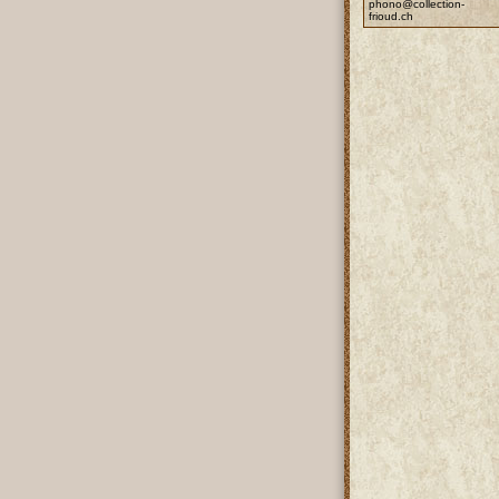
phono@collection-
frioud.ch