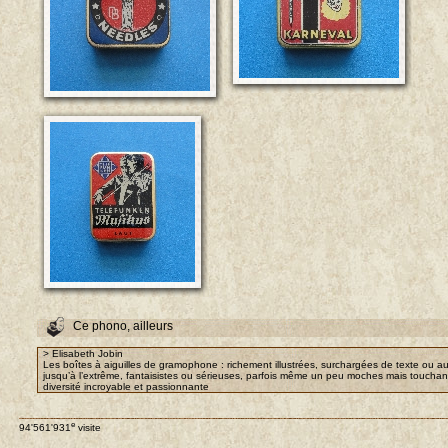
Ce phono, ailleurs
> Elisabeth Jobin
Les boîtes à aiguilles de gramophone : richement illustrées, surchargées de texte ou au
jusqu’à l’extrême, fantaisistes ou sérieuses, parfois même un peu moches mais touchant
diversité incroyable et passionnante
e
94'561'931
visite