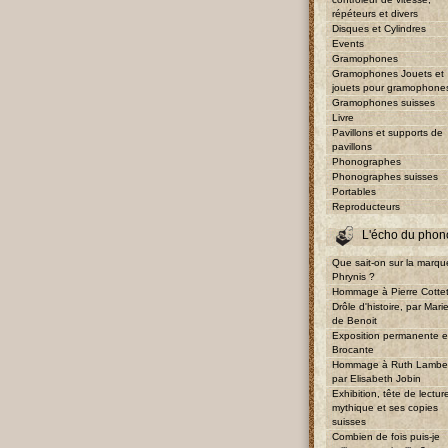
répéteurs et divers
Disques et Cylindres
Events
Gramophones
Gramophones Jouets et
jouets pour gramophone
Gramophones suisses
Livre
Pavillons et supports de
pavillons
Phonographes
Phonographes suisses
Portables
Reproducteurs
L'écho du phon
Que sait-on sur la marqu
Phrynis ?
Hommage à Pierre Cotte
Drôle d'histoire, par Mari
de Benoit
Exposition permanente e
Brocante
Hommage à Ruth Lambe
par Elisabeth Jobin
Exhibition, tête de lectur
mythique et ses copies
suisses
Combien de fois puis-je