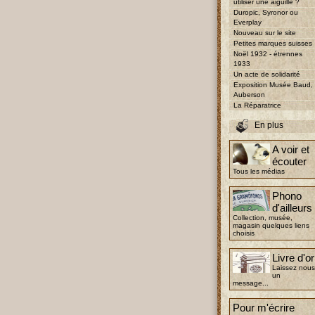
utiliser une aiguille ?
Duropic, Syronor ou
Everplay
Nouveau sur le site
Petites marques suisses
Noël 1932 - étrennes
1933
Un acte de solidarité
Exposition Musée Baud,
Auberson
La Réparatrice
En plus
A voir et
écouter
Tous les médias
Phono
d'ailleurs
Collection, musée,
magasin quelques liens
choisis
Livre d'or
Laissez nous
un
message...
Pour m'écrire