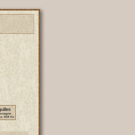
uilles
llemagne
es:
908 Ko