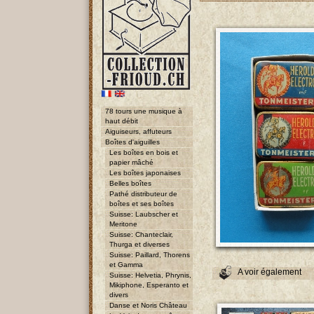
78 tours une musique à
haut débit
Aiguiseurs, affuteurs
Boîtes d'aiguilles
Les boîtes en bois et
papier mâché
Les boîtes japonaises
Belles boîtes
Pathé distributeur de
boîtes et ses boîtes
Suisse: Laubscher et
Meritone
Suisse: Chanteclair,
Thurga et diverses
Suisse: Paillard, Thorens
et Gamma
A voir également
Suisse: Helvetia, Phrynis,
Mikiphone, Esperanto et
divers
Danse et Noris Château