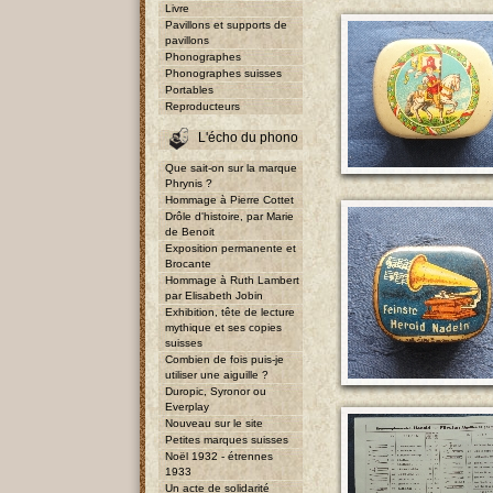
Livre
Pavillons et supports de
pavillons
Phonographes
Phonographes suisses
Portables
Reproducteurs
L'écho du phono
Que sait-on sur la marque
Phrynis ?
Hommage à Pierre Cottet
Drôle d'histoire, par Marie
de Benoit
Exposition permanente et
Brocante
Hommage à Ruth Lambert
par Elisabeth Jobin
Exhibition, tête de lecture
mythique et ses copies
suisses
Combien de fois puis-je
utiliser une aiguille ?
Duropic, Syronor ou
Everplay
Nouveau sur le site
Petites marques suisses
Noël 1932 - étrennes
1933
Un acte de solidarité