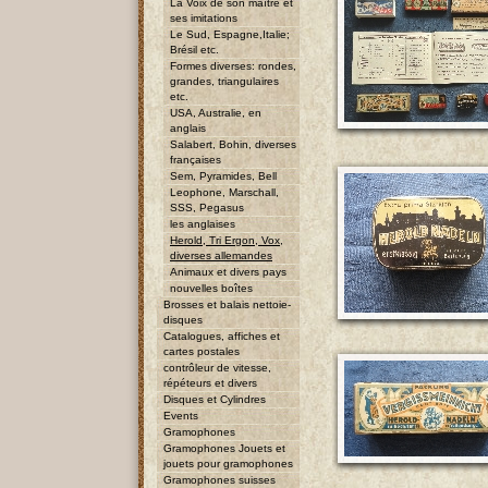
La Voix de son maître et
ses imitations
Le Sud, Espagne,Italie;
Brésil etc.
Formes diverses: rondes,
grandes, triangulaires
etc.
USA, Australie, en
anglais
Salabert, Bohin, diverses
françaises
Sem, Pyramides, Bell
Leophone, Marschall,
SSS, Pegasus
les anglaises
Herold, Tri Ergon, Vox,
diverses allemandes
Animaux et divers pays
nouvelles boîtes
Brosses et balais nettoie-
disques
Catalogues, affiches et
cartes postales
contrôleur de vitesse,
répéteurs et divers
Disques et Cylindres
Events
Gramophones
Gramophones Jouets et
jouets pour gramophones
Gramophones suisses