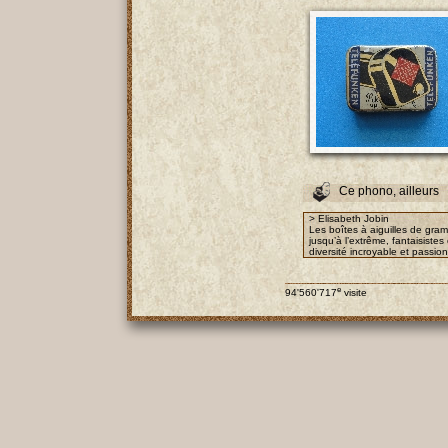
Ce phono, ailleurs
> Elisabeth Jobin
Les boîtes à aiguilles de gra
jusqu’à l’extrême, fantaisist
diversité incroyable et passio
e
94'560'717
visite