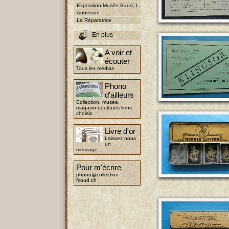
Exposition Musée Baud, L
Auberson
La Réparatrice
En plus
A voir et
écouter
Tous les médias
Phono
d'ailleurs
Collection, musée,
magasin quelques liens
choisis
Livre d'or
Laissez nous
un
message...
Pour m'écrire
phono@collection-
frioud.ch