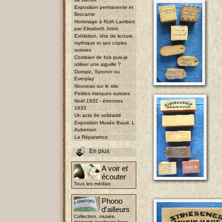
Exposition permanente et
Brocante
Hommage à Ruth Lambert
par Elisabeth Jobin
Exhibition, tête de lecture
mythique et ses copies
suisses
Combien de fois puis-je
utiliser une aiguille ?
Duropic, Syronor ou
Everplay
Nouveau sur le site
Petites marques suisses
Noël 1932 - étrennes
1933
Un acte de solidarité
Exposition Musée Baud, L
Auberson
La Réparatrice
En plus
A voir et
écouter
Tous les médias
Phono
d'ailleurs
Collection, musée,
magasin quelques liens