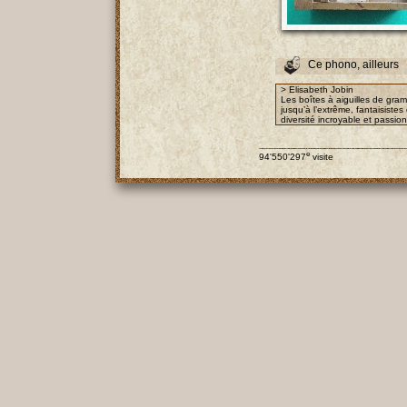
Ce phono, ailleurs
> Elisabeth Jobin
Les boîtes à aiguilles de gra
jusqu’à l’extrême, fantaisist
diversité incroyable et passio
e
94'550'297
visite