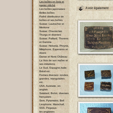
Les boîtes en bois et
papier mâché
A voir également
Les boîtes japonaises
Belles boîtes
Pathé distributeur de
boîtes et ses boîtes
Suisse: Laubscher et
Meritone
Suisse: Chanteclair,
Thurga et diverses
Suisse: Paillard, Thorens
et Gamma
Suisse: Helvetia, Phrynis,
Mikiphone, Esperanto et
divers
Danse et Noris Château
La Voix de son maître et
ses imitations
Le Sud, Espagne,Italie;
Brésil etc.
Formes diverses: rondes,
grandes, triangulaires
etc.
USA, Australie, en
anglais
Salabert, Bohin, diverses
françaises
Sem, Pyramides, Bell
Leophone, Marschall,
SSS, Pegasus
les anglaises