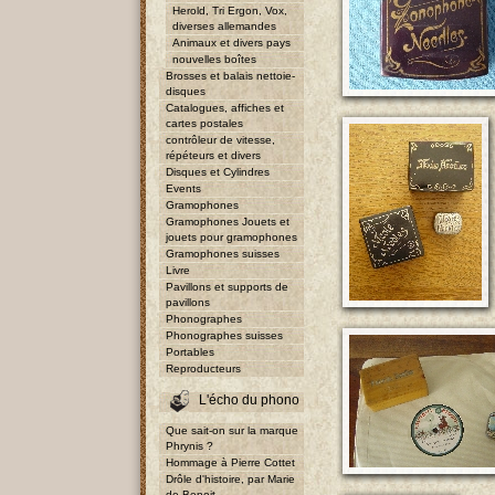
Herold, Tri Ergon, Vox,
diverses allemandes
Animaux et divers pays
nouvelles boîtes
Brosses et balais nettoie-
disques
Catalogues, affiches et
cartes postales
contrôleur de vitesse,
répéteurs et divers
Disques et Cylindres
Events
Gramophones
Gramophones Jouets et
jouets pour gramophones
Gramophones suisses
Livre
Pavillons et supports de
pavillons
Phonographes
Phonographes suisses
Portables
Reproducteurs
L'écho du phono
Que sait-on sur la marque
Phrynis ?
Hommage à Pierre Cottet
Drôle d'histoire, par Marie
de Benoit