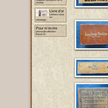
choisis
Livre d'or
Laissez nous
un
message...
Pour m'écrire
phono@collection-
frioud.ch