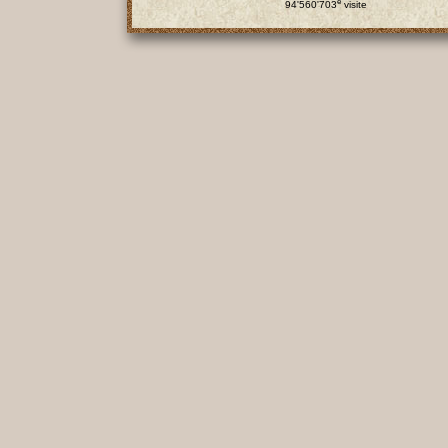
e
94'560'703
visite