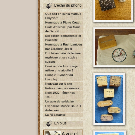
L'écho du phono
Que sait-on sur la marque
Phrynis ?
Hommage à Pierre Cottet
Drôle d'histoire, par Marie
de Benoit
Exposition permanente et
Brocante
Hommage à Ruth Lambert
par Elisabeth Jobin
Exhibition, tête de lecture
mythique et ses copies
suisses
Combien de fois puis-je
utiliser une aiguille ?
Duropic, Syronor ou
Everplay
Nouveau sur le site
Petites marques suisses
Noël 1932 - étrennes
1933
Un acte de solidarité
Exposition Musée Baud, L
Auberson
La Réparatrice
En plus
A voir et