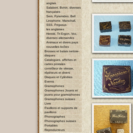
anglais
Salabert, Bohin, diverses
françaises
Sem, Pyramides, Bell
Leophone, Marschall,
SSS, Pegasus
les anglaises
Herold, Tri Ergon, Vox,
diverses allemandes
Animaux et divers pays
nouvelles boîtes
Brosses et balais nettoie-
disques
Catalogues, affiches et
cartes postales
contrôleur de vitesse,
répéteurs et divers
Disques et Cylindres
Events
Gramophones
Gramophones Jouets et
jouets pour gramophones
Gramophones suisses
Livre
Pavillons et supports de
pavillons
Phonographes
Phonographes suisses
Portables
Reproducteurs