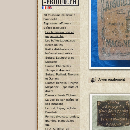
78 tours une musique à
haut débit
Aiguiseurs, affuteurs
Boîtes d'aiguilles
Les boîtes en bois et
papier mâché
Les boîtes japonaises
Belles boîtes
Pathé distributeur de
boîtes et ses boîtes
Suisse: Laubscher et
Meritone
Suisse: Chanteclair,
Thurga et diverses
Suisse: Paillard, Thorens
et Gamma
A voir également
Suisse: Helvetia, Phrynis,
Mikiphone, Esperanto et
divers
Danse et Noris Château
La Voix de son maître et
ses imitations
Le Sud, Espagne,Italie;
Brésil etc.
Formes diverses: rondes,
grandes, triangulaires
etc.
USA, Australie, en