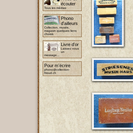
écouter
Tous les médias
Phono
d'ailleurs
Collection, musée,
magasin quelques liens
choisis
Livre d'or
Laissez nous
un
message...
Pour m'écrire
phono@collection-
frioud.ch