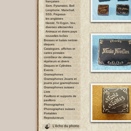
françaises
Sem, Pyramides, Bell
Leophone, Marschall,
SSS, Pegasus
les anglaises
Herold, Tri Ergon, Vox,
diverses allemandes
Animaux et divers pays
nouvelles boîtes
Brosses et balais nettoie-
disques
Catalogues, affiches et
cartes postales
contrôleur de vitesse,
répéteurs et divers
Disques et Cylindres
Events
Gramophones
Gramophones Jouets et
jouets pour gramophones
Gramophones suisses
Livre
Pavillons et supports de
pavillons
Phonographes
Phonographes suisses
Portables
Reproducteurs
L'écho du phono