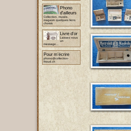
Phono
d'ailleurs
Collection, musée,
magasin quelques liens
choisis
Livre d'or
Laissez nous
un
message...
Pour m'écrire
phono@collection-
frioud.ch