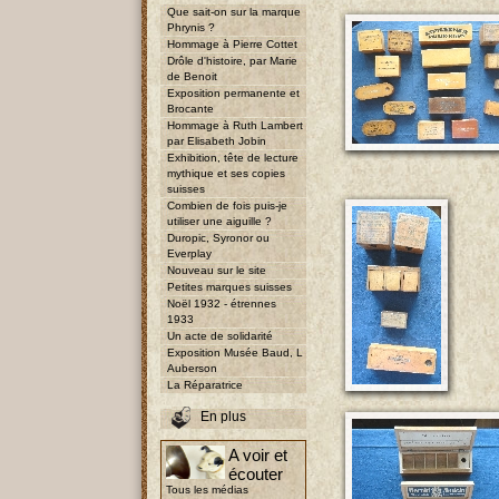
Que sait-on sur la marque
Phrynis ?
Hommage à Pierre Cottet
Drôle d'histoire, par Marie
de Benoit
Exposition permanente et
Brocante
Hommage à Ruth Lambert
par Elisabeth Jobin
Exhibition, tête de lecture
mythique et ses copies
suisses
Combien de fois puis-je
utiliser une aiguille ?
Duropic, Syronor ou
Everplay
Nouveau sur le site
Petites marques suisses
Noël 1932 - étrennes
1933
Un acte de solidarité
Exposition Musée Baud, L
Auberson
La Réparatrice
En plus
A voir et
écouter
Tous les médias