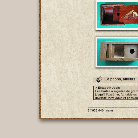
Ce phono, ailleurs
> Elisabeth Jobin
Les boîtes à aiguilles de gra
jusqu’à l’extrême, fantaisist
diversité incroyable et passio
e
94'639'640
visite