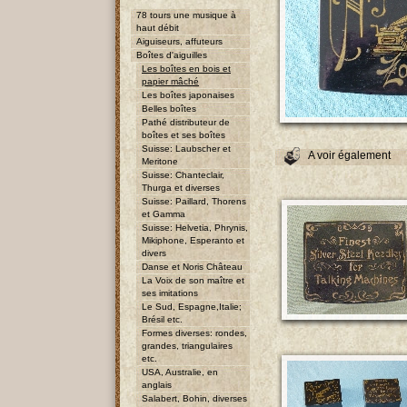
78 tours une musique à
haut débit
Aiguiseurs, affuteurs
Boîtes d'aiguilles
Les boîtes en bois et
papier mâché
Les boîtes japonaises
Belles boîtes
Pathé distributeur de
boîtes et ses boîtes
Suisse: Laubscher et
A voir également
Meritone
Suisse: Chanteclair,
Thurga et diverses
Suisse: Paillard, Thorens
et Gamma
Suisse: Helvetia, Phrynis,
Mikiphone, Esperanto et
divers
Danse et Noris Château
La Voix de son maître et
ses imitations
Le Sud, Espagne,Italie;
Brésil etc.
Formes diverses: rondes,
grandes, triangulaires
etc.
USA, Australie, en
anglais
Salabert, Bohin, diverses