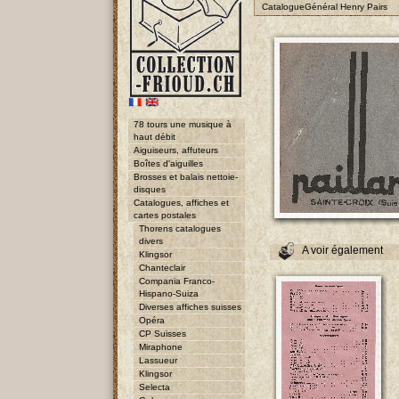
CatalogueGénéral Henry Pairs
78 tours une musique à
haut débit
Aiguiseurs, affuteurs
Boîtes d'aiguilles
Brosses et balais nettoie-
disques
Catalogues, affiches et
cartes postales
Thorens catalogues
divers
A voir également
Klingsor
Chanteclair
Compania Franco-
Hispano-Suiza
Diverses affiches suisses
Opéra
CP Suisses
Miraphone
Lassueur
Klingsor
Selecta