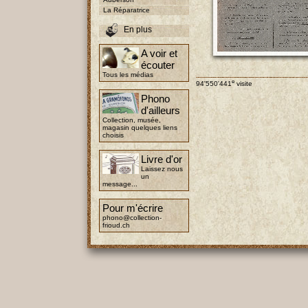
La Réparatrice
En plus
A voir et
écouter
Tous les médias
e
94'550'441
visite
Phono
d'ailleurs
Collection, musée,
magasin quelques liens
choisis
Livre d'or
Laissez nous
un
message...
Pour m'écrire
phono@collection-
frioud.ch