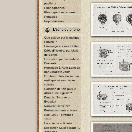
pavillons
Phonographes
Phonographes suisses
Portables
Reproducteurs
L'écho du phono
Que sait-on sur la marque
Phrynis ?
Hommage à Pierre Cottet
Drôle d'histoire, par Marie
de Benoit
Exposition permanente et
Brocante
Hommage à Ruth Lambert
par Elisabeth Jobin
Exhibition, tête de lecture
mythique et ses copies
suisses
Combien de fois puis-je
utiliser une aiguille ?
Duropic, Syronor ou
Everplay
Nouveau sur le site
Petites marques suisses
Noël 1932 - étrennes
1933
Un acte de solidarité
Exposition Musée Baud, L
Auberson