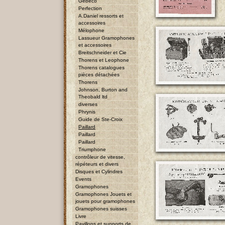
Gebeco
Perfection
A.Daniel ressorts et
accessoires
Mélophone
Lassueur Gramophones
et accessoires
Breitschneider et Cie
Thorens et Leophone
Thorens catalogues
pièces détachées
Thorens
Johnson, Burton and
Theobald ltd
diverses
Phrynis
Guide de Ste-Croix
Paillard
Paillard
Paillard
Triumphone
contrôleur de vitesse,
répéteurs et divers
Disques et Cylindres
Events
Gramophones
Gramophones Jouets et
jouets pour gramophones
Gramophones suisses
Livre
Pavillons et supports de