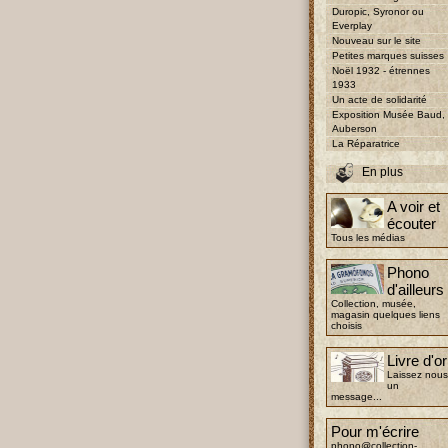
Duropic, Syronor ou
Everplay
Nouveau sur le site
Petites marques suisses
Noël 1932 - étrennes
1933
Un acte de solidarité
Exposition Musée Baud,
Auberson
La Réparatrice
En plus
A voir et
écouter
Tous les médias
Phono
d'ailleurs
Collection, musée,
magasin quelques liens
choisis
Livre d'or
Laissez nous
un
message...
Pour m'écrire
phono@collection-