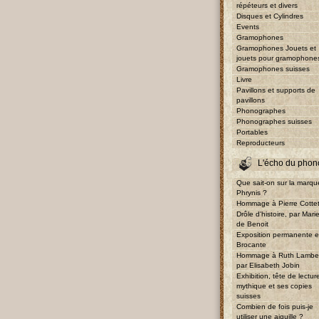
répéteurs et divers
Disques et Cylindres
Events
Gramophones
Gramophones Jouets et
jouets pour gramophone
Gramophones suisses
Livre
Pavillons et supports de
pavillons
Phonographes
Phonographes suisses
Portables
Reproducteurs
L'écho du phon
Que sait-on sur la marqu
Phrynis ?
Hommage à Pierre Cotte
Drôle d'histoire, par Mari
de Benoit
Exposition permanente e
Brocante
Hommage à Ruth Lambe
par Elisabeth Jobin
Exhibition, tête de lectur
mythique et ses copies
suisses
Combien de fois puis-je
utiliser une aiguille ?