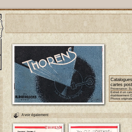
Catalogues,
cartes pos
Provenance: Su
Extrait d un ca
établissement D
-
Photos original
A voir également