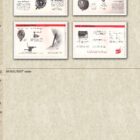
s
e
o
94'641'800
visite
e
t
e
t
rt
e