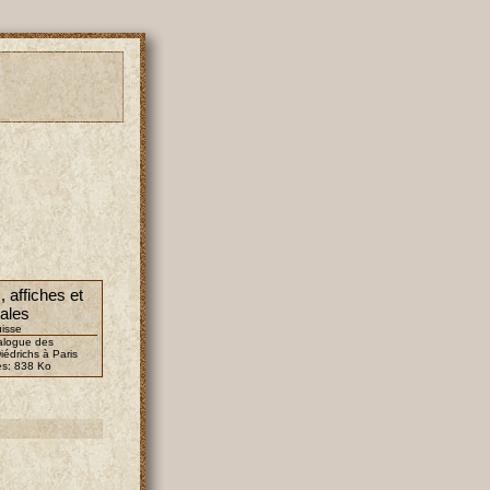
 affiches et
tales
isse
talogue des
iédrichs à Paris
es:
838 Ko