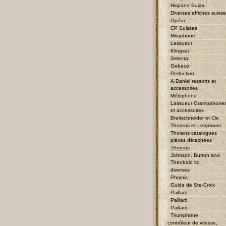
Hispano-Suiza
Diverses affiches suiss
Opéra
CP Suisses
Miraphone
Lassueur
Klingsor
Selecta
Gebeco
Perfection
A.Daniel ressorts et
accessoires
Mélophone
Lassueur Gramophone
et accessoires
Breitschneider et Cie
Thorens et Leophone
Thorens catalogues
pièces détachées
Thorens
Johnson, Burton and
Theobald ltd
diverses
Phrynis
Guide de Ste-Croix
Paillard
Paillard
Paillard
Triumphone
contrôleur de vitesse,