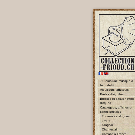
78 tours une musique à
haut débit
Aiguiseurs, affuteurs
Boîtes d'aiguilles
Brosses et balais nettoie
disques
Catalogues, affiches et
cartes postales
Thorens catalogues
divers
Klingsor
Chanteclair
Compania Franco-