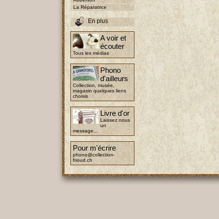
La Réparatrice
En plus
A voir et
écouter
Tous les médias
Phono
d'ailleurs
Collection, musée,
magasin quelques liens
choisis
Livre d'or
Laissez nous
un
message...
Pour m'écrire
phono@collection-
frioud.ch