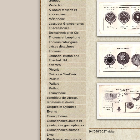
Gebeco
Perfection
A.Daniel ressorts et
accessoires
Mélophone
Lassueur Gramophones
et accessoires
Breitschneider et Cie
Thorens et Leophone
Thorens catalogues
pièces détachées
Thorens
Johnson, Burton and
Theobald ltd
diverses
Phrynis
Guide de Ste-Croix
Paillard
Paillard
Paillard
Triumphone
contrôleur de vitesse,
répéteurs et divers
Disques et Cylindres
Events
Gramophones
Gramophones Jouets et
jouets pour gramophones
Gramophones suisses
e
94'546'902
visite
Livre
Pavillons et supports de