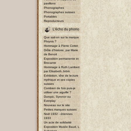
pavillons
Phonographes
Phonographes suisses
Portables
Reproducteurs
L'écho du phono
Que sait-on sur la marque
Phrynis ?
Hommage à Pierre Cottet
Drôle d'histoire, par Marie
de Benoit
Exposition permanente et
Brocante
Hommage à Ruth Lambert
par Elisabeth Jobin
Exhibition, tête de lecture
mythique et ses copies
suisses
Combien de fois puis-je
utiliser une aiguille ?
Duropic, Syronor ou
Everplay
Nouveau sur le site
Petites marques suisses
Noël 1932 - étrennes
1933
Un acte de solidarité
Exposition Musée Baud, L
Auberson