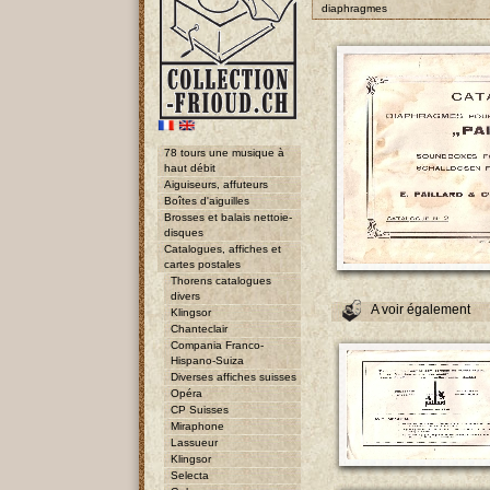
diaphragmes
78 tours une musique à
haut débit
Aiguiseurs, affuteurs
Boîtes d'aiguilles
Brosses et balais nettoie-
disques
Catalogues, affiches et
cartes postales
Thorens catalogues
divers
A voir également
Klingsor
Chanteclair
Compania Franco-
Hispano-Suiza
Diverses affiches suisses
Opéra
CP Suisses
Miraphone
Lassueur
Klingsor
Selecta