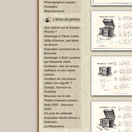
Phonographes suisses
Portables
Reproducteurs
L'écho du phono
Que sait-on sur la marque
Phrynis ?
Hommage à Pierre Cottet
Drôle d'histoire, par Marie
de Benoit
Exposition permanente et
Brocante
Hommage à Ruth Lambert
par Elisabeth Jobin
Exhibition, tête de lecture
mythique et ses copies
suisses
Combien de fois puis-je
utiliser une aiguille ?
Duropic, Syronor ou
Everplay
Nouveau sur le site
Petites marques suisses
Noël 1932 - étrennes
1933
Un acte de solidarité
Exposition Musée Baud, L
Auberson
La Réparatrice