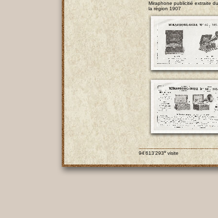
Miraphone publicitié extraite 
la région 1907
e
94'613'293
visite