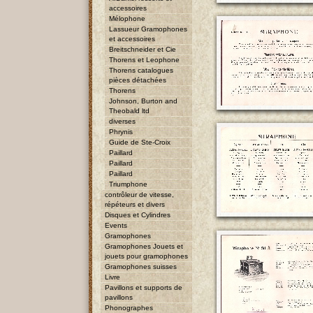
accessoires
Mélophone
Lassueur Gramophones
et accessoires
Breitschneider et Cie
Thorens et Leophone
Thorens catalogues
pièces détachées
Thorens
Johnson, Burton and
Theobald ltd
diverses
Phrynis
Guide de Ste-Croix
Paillard
Paillard
Paillard
Triumphone
contrôleur de vitesse,
répéteurs et divers
Disques et Cylindres
Events
Gramophones
Gramophones Jouets et
jouets pour gramophones
Gramophones suisses
Livre
Pavillons et supports de
pavillons
Phonographes