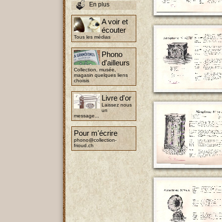
En plus
A voir et
écouter
Tous les médias
Phono
d'ailleurs
Collection, musée,
magasin quelques liens
choisis
Livre d'or
Laissez nous
un
message...
Pour m'écrire
phono@collection-
frioud.ch