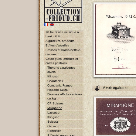
78 tours une musique à
haut débit
Aiguiseurs, affuteurs
Boîtes d'aiguilles
Brosses et balais nettoie-
disques
Catalogues, affiches et
cartes postales
Thorens catalogues
divers
Klingsor
Chanteclair
Compania Franco-
A voir également
Hispano-Suiza
Diverses affiches suisses
Opéra
CP Suisses
Miraphone
Lassueur
Klingsor
Selecta
Gebeco
Perfection
A.Daniel ressorts et