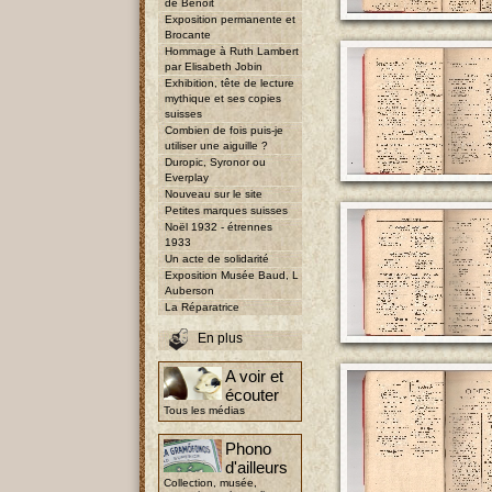
de Benoit
Exposition permanente et
Brocante
Hommage à Ruth Lambert
par Elisabeth Jobin
Exhibition, tête de lecture
mythique et ses copies
suisses
Combien de fois puis-je
utiliser une aiguille ?
Duropic, Syronor ou
Everplay
Nouveau sur le site
Petites marques suisses
Noël 1932 - étrennes
1933
Un acte de solidarité
Exposition Musée Baud, L
Auberson
La Réparatrice
En plus
A voir et
écouter
Tous les médias
Phono
d'ailleurs
Collection, musée,