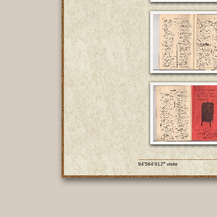
e
94'564'912
visite