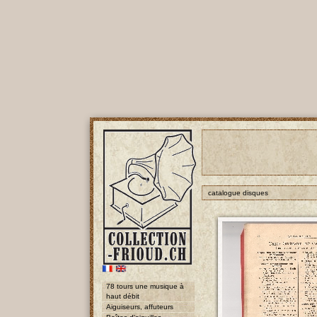
catalogue disques
78 tours une musique à
haut débit
Aiguiseurs, affuteurs