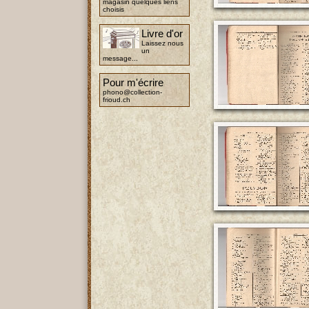
magasin quelques liens
choisis
Livre d'or
Laissez nous
un
message...
Pour m'écrire
phono@collection-
frioud.ch