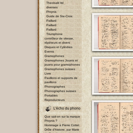
Theobald ltd
diverses
Phrynis
Guide de Ste-Croix
Paillard
Paillard
Paillard
Triumphone
contrôleur de vitesse,
répéteurs et divers
Disques et Cylindres
Events
Gramophones
Gramophones Jouets et
jouets pour gramophones
Gramophones suisses
Livre
Pavillons et supports de
pavillons
Phonographes
Phonographes suisses
Portables
Reproducteurs
L'écho du phono
Que sait-on sur la marque
Phrynis ?
Hommage à Pierre Cottet
Drôle d'histoire, par Marie