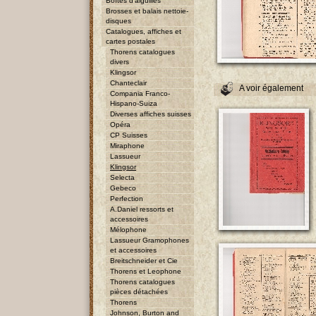
Boîtes d'aiguilles
Brosses et balais nettoie-
disques
Catalogues, affiches et
cartes postales
Thorens catalogues
divers
Klingsor
Chanteclair
A voir également
Compania Franco-
Hispano-Suiza
Diverses affiches suisses
Opéra
CP Suisses
Miraphone
Lassueur
Klingsor
Selecta
Gebeco
Perfection
A.Daniel ressorts et
accessoires
Mélophone
Lassueur Gramophones
et accessoires
Breitschneider et Cie
Thorens et Leophone
Thorens catalogues
pièces détachées
Thorens
Johnson, Burton and