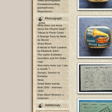
Swiss phonographs
Portables/travelling
gramophones
Reproducers
Phonograph
echo
What does one know
about the Phrynis mark?
Tribute to Pierre Cottet
A Strange Story by Marie
de Benoit
Show Room
A tribute to Ruth Lambert
by Elisabeth Jobin
The mythic Exhibition
soundbox and the Swiss
copy
How many times can I use
a needle ?
Duropic, Syronor or
Everplay
News
Small Swiss brands
Noël 1932 - étrennes
1933
Expo Baud Museum, L
Auberson
Additionaly