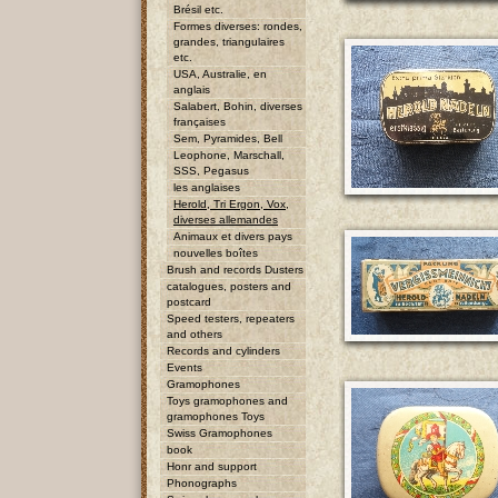
Brésil etc.
Formes diverses: rondes,
grandes, triangulaires
etc.
USA, Australie, en
anglais
Salabert, Bohin, diverses
françaises
Sem, Pyramides, Bell
Leophone, Marschall,
SSS, Pegasus
les anglaises
Herold, Tri Ergon, Vox,
diverses allemandes
Animaux et divers pays
nouvelles boîtes
Brush and records Dusters
catalogues, posters and
postcard
Speed testers, repeaters
and others
Records and cylinders
Events
Gramophones
Toys gramophones and
gramophones Toys
Swiss Gramophones
book
Honr and support
Phonographs