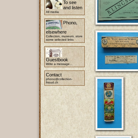
To see
and listen
All media
Phono,
elsewhere
Collection, museum, store
some selected links
Guestbook
Write a message...
Contact
phono@collection-
frioud.ch