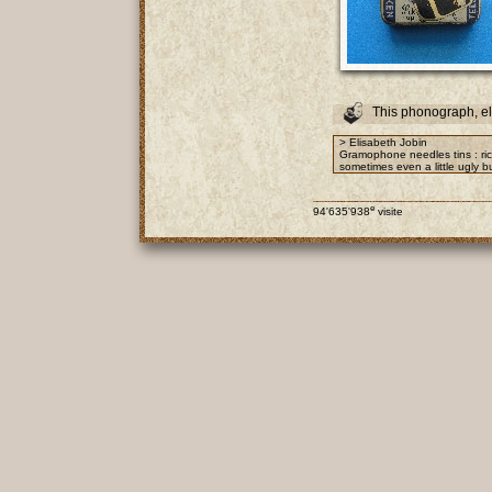
This phonograph, e
> Elisabeth Jobin
Gramophone needles tins : rich
sometimes even a little ugly bu
e
94'635'938
visite