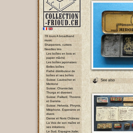
78 tours A broadband
music
Sharpeners, cutters
Needles tins
Les boîtes en bois et
papier mâché
Les boîtes japonaises
Belles boîtes
Pathé distributeur de
boîtes et ses boîtes
Suisse: Laubscher et
See also
Meritone
Suisse: Chanteclair,
Thurga et diverses
Suisse: Paillard, Thorens
et Gamma
Suisse: Helvetia, Phrynis,
Mikiphone, Esperanto et
divers
Danse et Noris Château
La Voix de son maître et
ses imitations
Le Sud, Espagne,Italie;