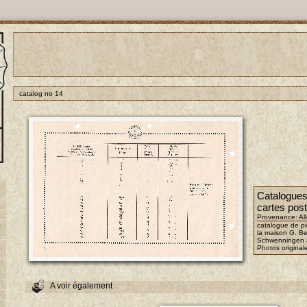
catalog no 14
Catalogues,
cartes pos
Provenance: A
-
catalogue de p
la maison G. Be
Schwenningen 
Photos original
A voir également