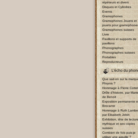
répéteurs et divers
Disques et Cylindres
Events
Gramophones
Gramophones Jouets et
jouets pour gramophone
Gramophones suisses
Livre
Pavillons et supports de
pavillons
Phonographes
Phonographes suisses
Portables
Reproducteurs
L'écho du phon
Que sait-on sur la marqu
Phrynis ?
Hommage à Pierre Cotte
Drôle d'histoire, par Mari
de Benoit
Exposition permanente e
Brocante
Hommage à Ruth Lambe
par Elisabeth Jobin
Exhibition, tête de lectur
mythique et ses copies
suisses
Combien de fois puis-je
utiliser une aiguille ?