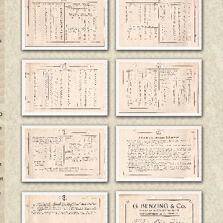
s
o
e
t
e
t
rt
e