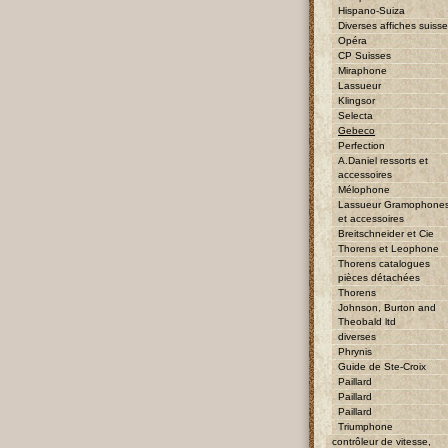
Hispano-Suiza
Diverses affiches suiss
Opéra
CP Suisses
Miraphone
Lassueur
Klingsor
Selecta
Gebeco
Perfection
A.Daniel ressorts et
accessoires
Mélophone
Lassueur Gramophone
et accessoires
Breitschneider et Cie
Thorens et Leophone
Thorens catalogues
pièces détachées
Thorens
Johnson, Burton and
Theobald ltd
diverses
Phrynis
Guide de Ste-Croix
Paillard
Paillard
Paillard
Triumphone
contrôleur de vitesse,