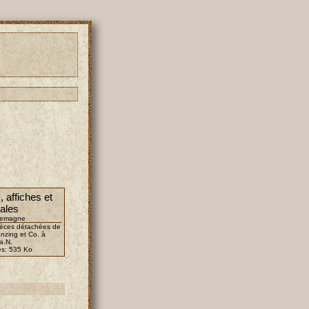
 affiches et
tales
llemagne
ièces détachées de
nzing et Co. à
a.N.
es:
535 Ko