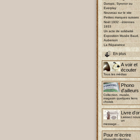
Duropic, Syronor ou
Everplay
Nouveau sur le site
Petites marques suisses
Noël 1932 - étrennes
1933
Un acte de solidarité
Exposition Musée Baud,
Auberson
La Réparatrice
En plus
A voir et
écouter
Tous les médias
Phono
d'ailleurs
Collection, musée,
magasin quelques liens
choisis
Livre d'or
Laissez nous
un
message...
Pour m'écrire
phono@collection-