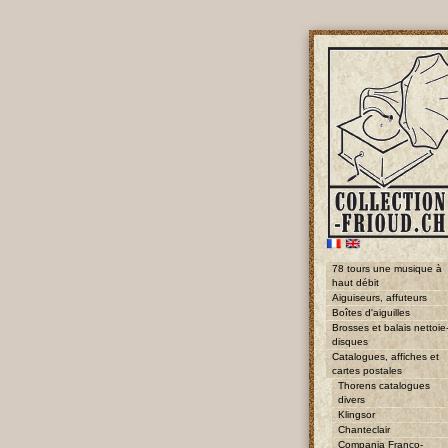
78 tours une musique à
haut débit
Aiguiseurs, affuteurs
Boîtes d'aiguilles
Brosses et balais nettoie
disques
Catalogues, affiches et
cartes postales
Thorens catalogues
divers
Klingsor
Chanteclair
Compania Franco-