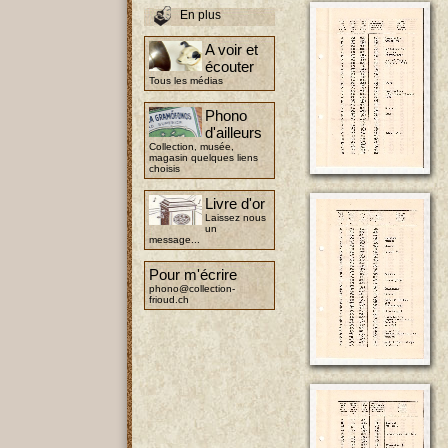
En plus
A voir et
écouter
Tous les médias
Phono
d'ailleurs
Collection, musée,
magasin quelques liens
choisis
Livre d'or
Laissez nous
un
message...
Pour m'écrire
phono@collection-
frioud.ch