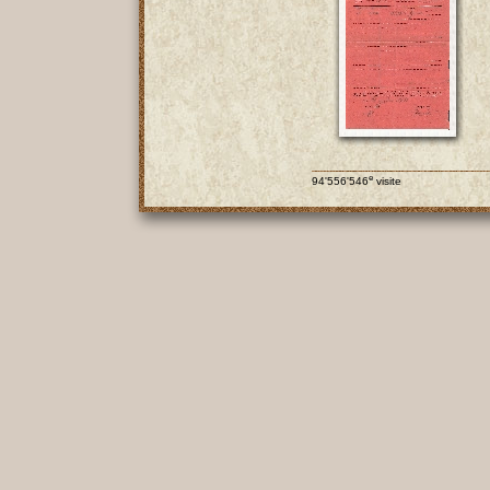
e
94'556'546
visite