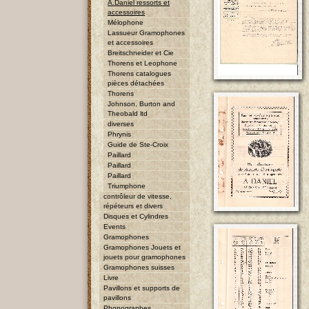
A.Daniel ressorts et
accessoires
Mélophone
Lassueur Gramophones
et accessoires
Breitschneider et Cie
Thorens et Leophone
Thorens catalogues
pièces détachées
Thorens
Johnson, Burton and
Theobald ltd
diverses
Phrynis
Guide de Ste-Croix
Paillard
Paillard
Paillard
Triumphone
contrôleur de vitesse,
répéteurs et divers
Disques et Cylindres
Events
Gramophones
Gramophones Jouets et
jouets pour gramophones
Gramophones suisses
Livre
Pavillons et supports de
pavillons
Phonographes