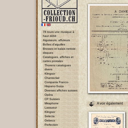
78 tours une musique à
haut débit
Aiguiseurs, affuteurs
Boîtes d'aiguilles
Brosses et balais nettoie-
disques
Catalogues, affiches et
cartes postales
Thorens catalogues
divers
Klingsor
Chanteclair
Compania Franco-
Hispano-Suiza
Diverses affiches suisses
Opéra
CP Suisses
A voir également
Miraphone
Lassueur
Klingsor
Selecta
Gebeco
Perfection