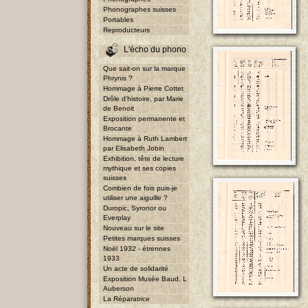
Phonographes suisses
Portables
Reproducteurs
L'écho du phono
Que sait-on sur la marque
Phrynis ?
Hommage à Pierre Cottet
Drôle d'histoire, par Marie
de Benoit
Exposition permanente et
Brocante
Hommage à Ruth Lambert
par Elisabeth Jobin
Exhibition, tête de lecture
mythique et ses copies
suisses
Combien de fois puis-je
utiliser une aiguille ?
Duropic, Syronor ou
Everplay
Nouveau sur le site
Petites marques suisses
Noël 1932 - étrennes
1933
Un acte de solidarité
Exposition Musée Baud, L
Auberson
La Réparatrice